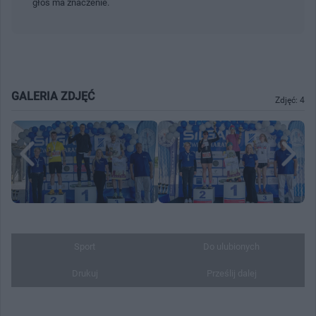
głos ma znaczenie.
GALERIA ZDJĘĆ
Zdjęć: 4
Sport
Do ulubionych
Drukuj
Prześlij dalej