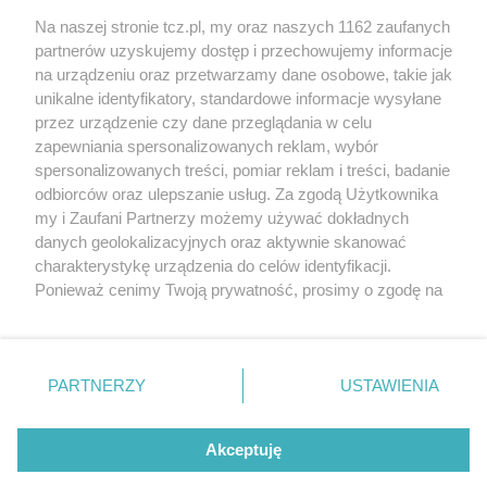
Na naszej stronie tcz.pl, my oraz naszych 1162 zaufanych
partnerów uzyskujemy dostęp i przechowujemy informacje
na urządzeniu oraz przetwarzamy dane osobowe, takie jak
unikalne identyfikatory, standardowe informacje wysyłane
przez urządzenie czy dane przeglądania w celu
zapewniania spersonalizowanych reklam, wybór
O FIRMIE
POLITYKA PRYWATNOŚCI
HOSTING
spersonalizowanych treści, pomiar reklam i treści, badanie
REKLAMA
WSPÓŁPRACA
RSS
FACEBOOK
KONTAKT
odbiorców oraz ulepszanie usług. Za zgodą Użytkownika
my i Zaufani Partnerzy możemy używać dokładnych
Nasze serwisy
danych geolokalizacyjnych oraz aktywnie skanować
charakterystykę urządzenia do celów identyfikacji.
Aktualności
Muzyka i kultura
Ponieważ cenimy Twoją prywatność, prosimy o zgodę na
Tcz24
Archiwum wydarzeń
korzystanie z tych technologii poprzez kliknięcie
Kronika Policyjna
Telewizja Internetowa
„Akceptuję”. Zgoda jest dobrowolna i zawsze możesz ją
Kalendarz imprez
Sport
zmienić/wycofać klikając przycisk ustawień prywatności
Salony urody i masażu
Żłobki i przedszkola
PARTNERZY
USTAWIENIA
Historia miasta
Zdjęcia miasta
znajdujący się w lewym dolnym rogu strony
. Niektóre
Władze miasta
Zabytki
rodzaje przetwarzania danych nie wymagają zgody
użytkownika, ale masz prawo sprzeciwić się takiemu
Akceptuję
przetwarzaniu. Preferencje będą miały zastosowania tylko
na tej witrynie.