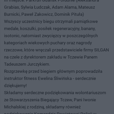
Grabias, Sylwia Łudczak, Adam Alama, Mateusz
Burnicki, Paweł Zakowicz, Dominik Pituła)
Wszyscy uczestnicy biegu otrzymali pamiątkowe
medale, koszulki, posiłek regeneracyjny, banany,
isotonic, natomiast zwycięzcy w poszczególnych
kategoriach wiekowych puchary oraz nagrody
rzeczowe, które wręczali przedstawiciele firmy SILGAN
na czele z dyrektorem zakładu w Tczewie Panem
Tadeuszem Jurczykiem.
Rozgrzewkę przed biegiem głównym poprowadziła
instruktor fitness Ewelina Śliwińska - serdecznie
dziękujemy!
Składamy serdeczne podziękowania wolontariuszom
ze Stowarzyszenia Biegający Tczew, Pani Iwonie
Michalskiej z rodziną, składamy również
podziękowania Komendzie Powiatowej Policji w