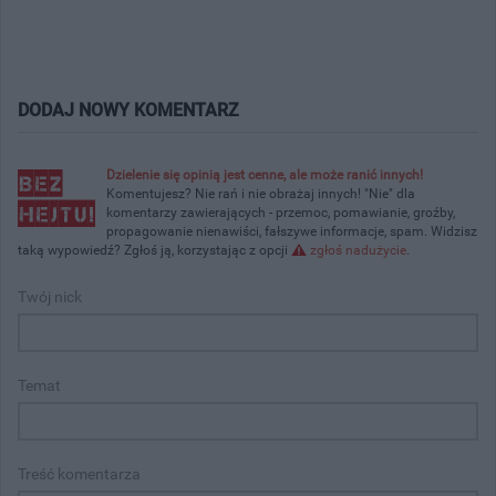
DODAJ NOWY KOMENTARZ
Dzielenie się opinią jest cenne, ale może ranić innych!
Komentujesz? Nie rań i nie obrażaj innych! "Nie" dla
komentarzy zawierających - przemoc, pomawianie, groźby,
propagowanie nienawiści, fałszywe informacje, spam. Widzisz
taką wypowiedź? Zgłoś ją, korzystając z opcji
zgłoś nadużycie
.
Twój nick
Temat
Treść komentarza