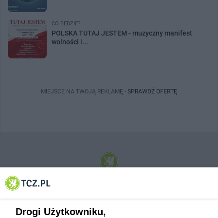
CO BĘDZIE?
POLSKA TUTAJ JESTEM - muzyczny manifest
wolności i...
MIEJSCE NA TWOJĄ REKLAMĘ -
SPRAWDŹ OFERTĘ
© 2001-2026 Tczew - TCZ.PL Sp. z o.o. Internetowy Serwis Informacyjny Miasta
Tczewa
Drogi Użytkowniku,