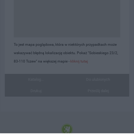
To jest mapa poglądowa, która w niektórych przypadkach może
wskazywać błędną lokalizację obiektu. Pokaż "Sobieskiego 23/2,
83-110 Tczew" na większej mapie -
kliknij tutaj
Katalog...
Do ulubionych
Drukuj
Prześlij dalej