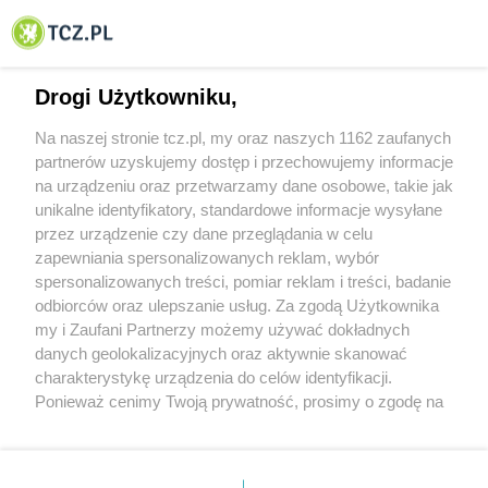
© 2001-2026 Tczew - TCZ.PL Sp. z o.o. Internetowy Serwis Informacyjny Miasta
Tczewa
Drogi Użytkowniku,
Na naszej stronie tcz.pl, my oraz naszych 1162 zaufanych
partnerów uzyskujemy dostęp i przechowujemy informacje
na urządzeniu oraz przetwarzamy dane osobowe, takie jak
unikalne identyfikatory, standardowe informacje wysyłane
przez urządzenie czy dane przeglądania w celu
zapewniania spersonalizowanych reklam, wybór
O FIRMIE
POLITYKA PRYWATNOŚCI
HOSTING
spersonalizowanych treści, pomiar reklam i treści, badanie
REKLAMA
WSPÓŁPRACA
RSS
FACEBOOK
KONTAKT
odbiorców oraz ulepszanie usług. Za zgodą Użytkownika
my i Zaufani Partnerzy możemy używać dokładnych
Nasze serwisy
danych geolokalizacyjnych oraz aktywnie skanować
charakterystykę urządzenia do celów identyfikacji.
Aktualności
Muzyka i kultura
Ponieważ cenimy Twoją prywatność, prosimy o zgodę na
Tcz24
Archiwum wydarzeń
korzystanie z tych technologii poprzez kliknięcie
Kronika Policyjna
Telewizja Internetowa
„Akceptuję”. Zgoda jest dobrowolna i zawsze możesz ją
Kalendarz imprez
Sport
zmienić/wycofać klikając przycisk ustawień prywatności
Salony urody i masażu
Żłobki i przedszkola