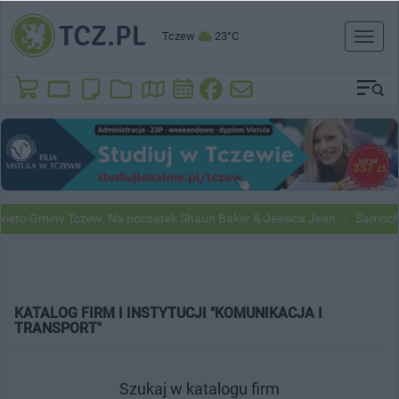
Tczew
23°C
Toggl
naviga
ięto Gminy Tczew. Na początek Shaun Baker & Jessica Jean
Samochod
KATALOG FIRM I INSTYTUCJI "KOMUNIKACJA I
TRANSPORT"
Szukaj w katalogu firm