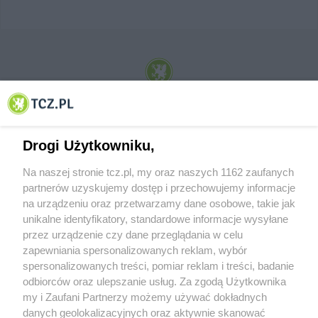
© 2001-2026 Tczew - TCZ.PL Sp. z o.o. Internetowy Serwis Informacyjny Miasta
Tczewa
Drogi Użytkowniku,
Na naszej stronie tcz.pl, my oraz naszych 1162 zaufanych
partnerów uzyskujemy dostęp i przechowujemy informacje
na urządzeniu oraz przetwarzamy dane osobowe, takie jak
unikalne identyfikatory, standardowe informacje wysyłane
przez urządzenie czy dane przeglądania w celu
zapewniania spersonalizowanych reklam, wybór
O FIRMIE
POLITYKA PRYWATNOŚCI
HOSTING
spersonalizowanych treści, pomiar reklam i treści, badanie
REKLAMA
WSPÓŁPRACA
RSS
FACEBOOK
KONTAKT
odbiorców oraz ulepszanie usług. Za zgodą Użytkownika
my i Zaufani Partnerzy możemy używać dokładnych
Nasze serwisy
danych geolokalizacyjnych oraz aktywnie skanować