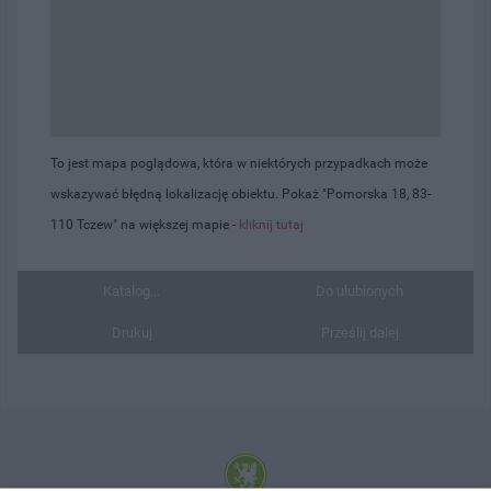
To jest mapa poglądowa, która w niektórych przypadkach może
wskazywać błędną lokalizację obiektu. Pokaż "Pomorska 18, 83-
110 Tczew" na większej mapie -
kliknij tutaj
Katalog...
Do ulubionych
Drukuj
Prześlij dalej