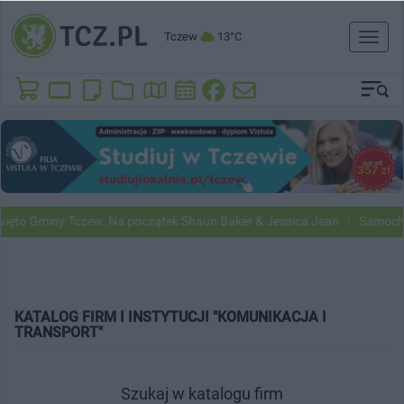
Tczew
13°C
Toggl
naviga
ęto Gminy Tczew. Na początek Shaun Baker & Jessica Jean
Samochod
KATALOG FIRM I INSTYTUCJI "KOMUNIKACJA I
TRANSPORT"
Szukaj w katalogu firm