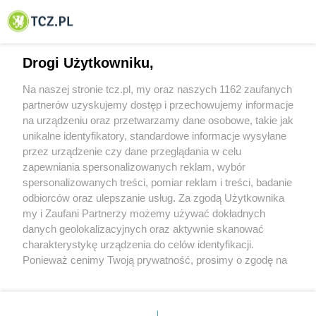
© 2001-2026 Tczew - TCZ.PL Sp. z o.o. Internetowy Serwis Informacyjny Miasta
Tczewa
Drogi Użytkowniku,
Na naszej stronie tcz.pl, my oraz naszych 1162 zaufanych
partnerów uzyskujemy dostęp i przechowujemy informacje
na urządzeniu oraz przetwarzamy dane osobowe, takie jak
unikalne identyfikatory, standardowe informacje wysyłane
przez urządzenie czy dane przeglądania w celu
zapewniania spersonalizowanych reklam, wybór
O FIRMIE
POLITYKA PRYWATNOŚCI
HOSTING
spersonalizowanych treści, pomiar reklam i treści, badanie
REKLAMA
WSPÓŁPRACA
RSS
FACEBOOK
KONTAKT
odbiorców oraz ulepszanie usług. Za zgodą Użytkownika
my i Zaufani Partnerzy możemy używać dokładnych
Nasze serwisy
danych geolokalizacyjnych oraz aktywnie skanować
charakterystykę urządzenia do celów identyfikacji.
Aktualności
Muzyka i kultura
Ponieważ cenimy Twoją prywatność, prosimy o zgodę na
Tcz24
Archiwum wydarzeń
korzystanie z tych technologii poprzez kliknięcie
Kronika Policyjna
Telewizja Internetowa
„Akceptuję”. Zgoda jest dobrowolna i zawsze możesz ją
Kalendarz imprez
Sport
zmienić/wycofać klikając przycisk ustawień prywatności
Salony urody i masażu
Żłobki i przedszkola