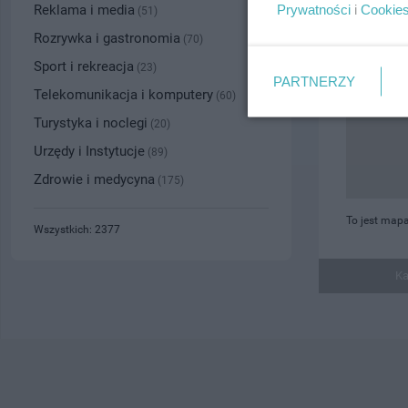
Prywatności
i
Cookie
Reklama i media
(51)
Rozrywka i gastronomia
(70)
Sport i rekreacja
(23)
PARTNERZY
Telekomunikacja i komputery
(60)
Turystyka i noclegi
(20)
Urzędy i Instytucje
(89)
Zdrowie i medycyna
(175)
To jest map
Wszystkich: 2377
Ka