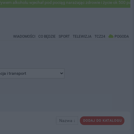
alkoholu wjechał pod pociąg narażając zdrowie i życie ok 500 pasażer
WIADOMOŚCI
CO BĘDZIE
SPORT
TELEWIZJA
TCZ24
POGODA
Nazwa ↓
DODAJ DO KATALOGU