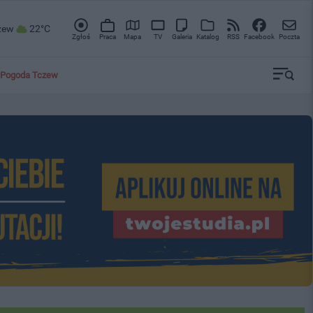
zew
22°C
Zgłoś
Praca
Mapa
TV
Galeria
Katalog
RSS
Facebook
Poczta
Pogoda Tczew