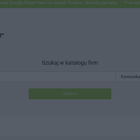
oogle Street View na ulicach Tczewa. Aktualizują mapy
Pod wpływem 
T"
Szukaj w katalogu firm
SZUKAJ