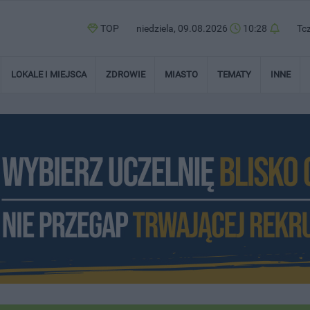
TOP
niedziela, 09.08.2026
10:28
Tc
LOKALE I MIEJSCA
ZDROWIE
MIASTO
TEMATY
INNE