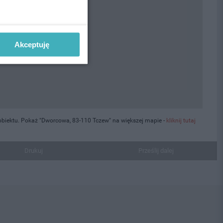
Akceptuję
obiektu. Pokaż "Dworcowa, 83-110 Tczew" na większej mapie -
kliknij tutaj
Drukuj
Prześlij dalej