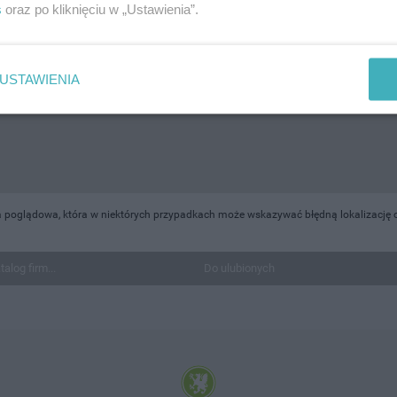
s
oraz po kliknięciu w „Ustawienia”.
USTAWIENIA
a poglądowa, która w niektórych przypadkach może wskazywać błędną lokalizację 
talog firm...
Do ulubionych