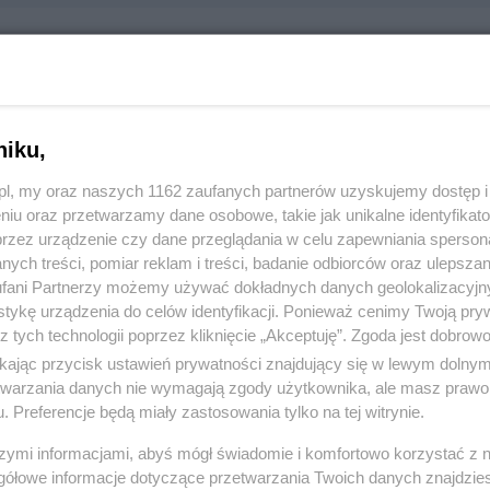
ls
cowa, 83-110 Tczew
niku,
58)7773111
z.pl, my oraz naszych 1162 zaufanych partnerów uzyskujemy dostęp
niu oraz przetwarzamy dane osobowe, takie jak unikalne identyfikat
:
Komunikacja i transport
przez urządzenie czy dane przeglądania w celu zapewniania sperson
ych treści, pomiar reklam i treści, badanie odbiorców oraz ulepszan
 2991, wyświetleń: 586
fani Partnerzy możemy używać dokładnych danych geolokalizacyjn
tykę urządzenia do celów identyfikacji. Ponieważ cenimy Twoją pry
z tych technologii poprzez kliknięcie „Akceptuję”. Zgoda jest dobro
ŻONA LOKALIZACJA NA MAPIE
ikając przycisk ustawień prywatności znajdujący się w lewym dolny
etwarzania danych nie wymagają zgody użytkownika, ale masz prawo 
. Preferencje będą miały zastosowania tylko na tej witrynie.
szymi informacjami, abyś mógł świadomie i komfortowo korzystać z
gółowe informacje dotyczące przetwarzania Twoich danych znajdzi