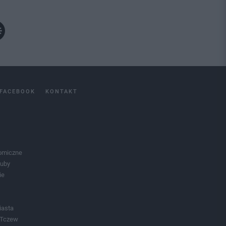
FACEBOOK
KONTAKT
omiczne
luby
ie
iasta
 Tczew