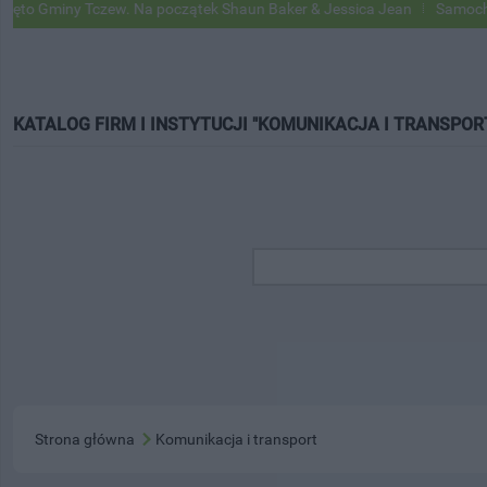
o Gminy Tczew. Na początek Shaun Baker & Jessica Jean
Samochody G
KATALOG FIRM I INSTYTUCJI "KOMUNIKACJA I TRANSPOR
Strona główna
Komunikacja i transport