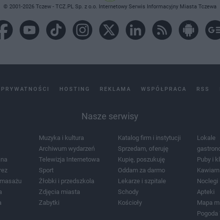
© 2001-2026 Tczew - TCZ.PL Sp. z o.o. Internetowy Serwis Informacyjny Miasta Tczewa
 PRYWATNOŚCI
HOSTING
REKLAMA
WSPÓŁPRACA
RSS
Nasze serwisy
Muzyka i kultura
Katalog firm i instytucji
Lokale
Archiwum wydarzeń
Sprzedam, oferuję
gastron
jna
Telewizja Internetowa
Kupię, poszukuję
Puby i k
rez
Sport
Oddam za darmo
Kawiarn
i masażu
Żłobki i przedszkola
Lekarze i szpitale
Noclegi
a
Zdjęcia miasta
Schody
Apteki
a
Zabytki
Kościoły
Mapa m
Pogoda