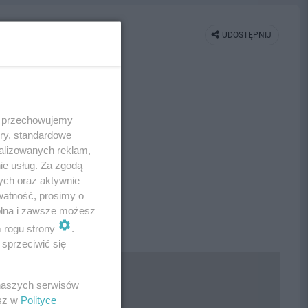
UDOSTĘPNIJ
 i przechowujemy
ory, standardowe
alizowanych reklam,
ie usług. Za zgodą
ych oraz aktywnie
watność, prosimy o
wolna i zawsze możesz
m rogu strony
.
sprzeciwić się
 naszych serwisów
esz w
Polityce