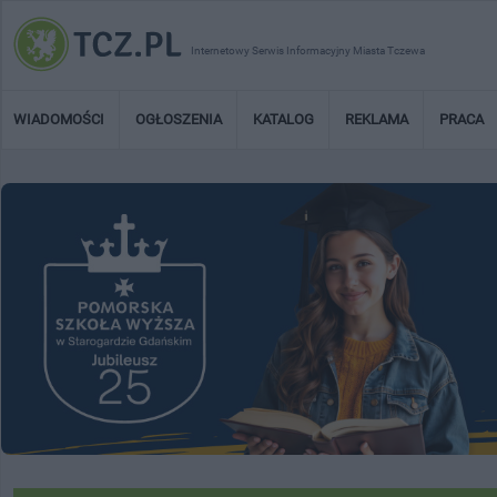
Internetowy Serwis Informacyjny Miasta Tczewa
WIADOMOŚCI
OGŁOSZENIA
KATALOG
REKLAMA
PRACA