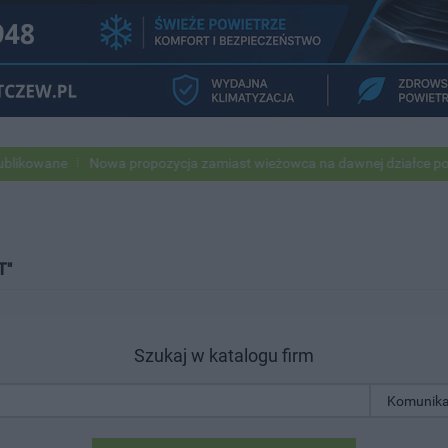
owane
Nowa propozycja zamiast wieżowca na dawnej działce po USC
T"
Szukaj w katalogu firm