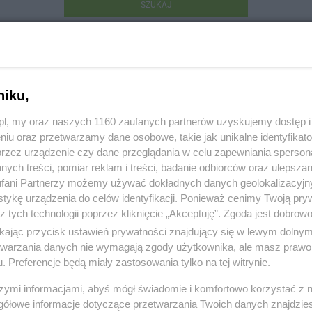
SZUKAJ
niku,
z.pl, my oraz naszych 1160 zaufanych partnerów uzyskujemy dostęp
niu oraz przetwarzamy dane osobowe, takie jak unikalne identyfikat
S.C. Firma Handlowa Hurtownia
przez urządzenie czy dane przeglądania w celu zapewniania sperson
ych treści, pomiar reklam i treści, badanie odbiorców oraz ulepszan
enna 10, 83-110 Tczew
fani Partnerzy możemy używać dokładnych danych geolokalizacyjn
tykę urządzenia do celów identyfikacji. Ponieważ cenimy Twoją pry
203
z tych technologii poprzez kliknięcie „Akceptuję”. Zgoda jest dobro
ikając przycisk ustawień prywatności znajdujący się w lewym dolny
etwarzania danych nie wymagają zgody użytkownika, ale masz prawo 
:
Komunikacja i transport
. Preferencje będą miały zastosowania tylko na tej witrynie.
 282, wyświetleń: 995
szymi informacjami, abyś mógł świadomie i komfortowo korzystać z
gółowe informacje dotyczące przetwarzania Twoich danych znajdzi