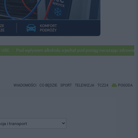
Pod wpływem alkoholu wjechał pod pociąg narażając zdrowie i życie
WIADOMOŚCI
CO BĘDZIE
SPORT
TELEWIZJA
TCZ24
POGODA