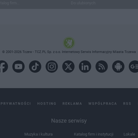
talog firm...
Do ulubionych
© 2001-2026 Tczew - TCZ.PL Sp. z o.o. Internetowy Serwis Informacyjny Miasta Tczewa
 PRYWATNOŚCI
HOSTING
REKLAMA
WSPÓŁPRACA
RSS
Nasze serwisy
Muzyka i kultura
Katalog firm i instytucji
Lokale