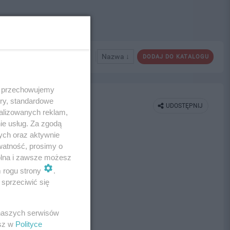
Nazwa ↓
DODAJ DO KATALOGU
 i przechowujemy
ory, standardowe
UDOSTĘPNIJ
alizowanych reklam,
ie usług. Za zgodą
ych oraz aktywnie
watność, prosimy o
wolna i zawsze możesz
m rogu strony
.
sprzeciwić się
 naszych serwisów
esz w
Polityce