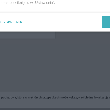
s
oraz po kliknięciu w „Ustawienia”.
ŻONA LOKALIZACJA NA MAPIE
USTAWIENIA
 poglądowa, która w niektórych przypadkach może wskazywać błędną lokalizację o