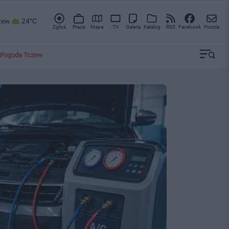
zew
24°C
Zgłoś
Praca
Mapa
TV
Galeria
Katalog
RSS
Facebook
Poczta
Pogoda Tczew