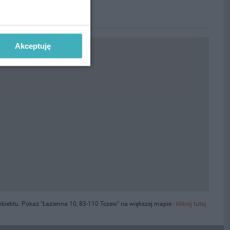
Akceptuję
biektu. Pokaż "Łazienna 10, 83-110 Tczew" na większej mapie -
kliknij tutaj