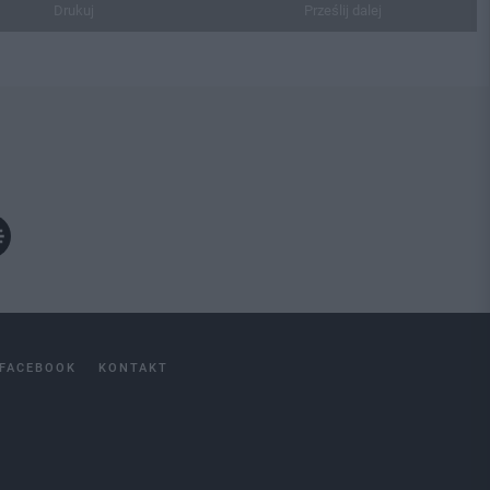
Drukuj
Prześlij dalej
FACEBOOK
KONTAKT