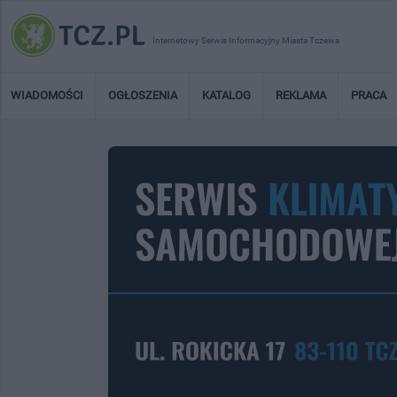
Internetowy Serwis Informacyjny Miasta Tczewa
WIADOMOŚCI
OGŁOSZENIA
KATALOG
REKLAMA
PRACA