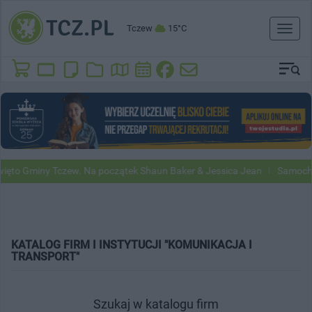
Tczew
15°C
Toggl
naviga
ęto Gminy Tczew. Na początek Shaun Baker & Jessica Jean
Samochod
KATALOG FIRM I INSTYTUCJI "KOMUNIKACJA I
TRANSPORT"
Szukaj w katalogu firm