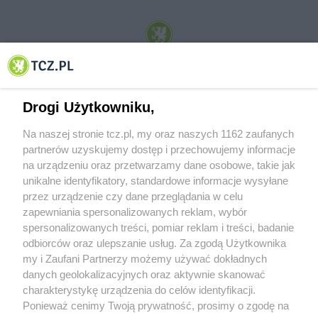
© 2001-2026 Tczew - TCZ.PL Sp. z o.o. Internetowy Serwis Informacyjny Miasta
Tczewa
Drogi Użytkowniku,
Na naszej stronie tcz.pl, my oraz naszych 1162 zaufanych
partnerów uzyskujemy dostęp i przechowujemy informacje
na urządzeniu oraz przetwarzamy dane osobowe, takie jak
unikalne identyfikatory, standardowe informacje wysyłane
przez urządzenie czy dane przeglądania w celu
zapewniania spersonalizowanych reklam, wybór
O FIRMIE
POLITYKA PRYWATNOŚCI
HOSTING
spersonalizowanych treści, pomiar reklam i treści, badanie
REKLAMA
WSPÓŁPRACA
RSS
FACEBOOK
KONTAKT
odbiorców oraz ulepszanie usług. Za zgodą Użytkownika
my i Zaufani Partnerzy możemy używać dokładnych
Nasze serwisy
danych geolokalizacyjnych oraz aktywnie skanować
charakterystykę urządzenia do celów identyfikacji.
Aktualności
Muzyka i kultura
Ponieważ cenimy Twoją prywatność, prosimy o zgodę na
Tcz24
Archiwum wydarzeń