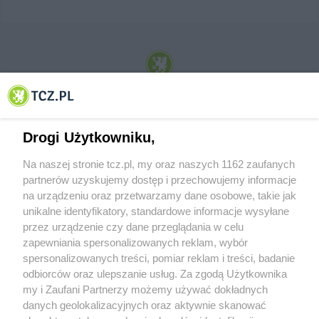
© 2001-2026 Tczew - TCZ.PL Sp. z o.o. Internetowy Serwis Informacyjny Miasta
Tczewa
Drogi Użytkowniku,
Na naszej stronie tcz.pl, my oraz naszych 1162 zaufanych
partnerów uzyskujemy dostęp i przechowujemy informacje
na urządzeniu oraz przetwarzamy dane osobowe, takie jak
unikalne identyfikatory, standardowe informacje wysyłane
przez urządzenie czy dane przeglądania w celu
zapewniania spersonalizowanych reklam, wybór
O FIRMIE
POLITYKA PRYWATNOŚCI
HOSTING
spersonalizowanych treści, pomiar reklam i treści, badanie
REKLAMA
WSPÓŁPRACA
RSS
FACEBOOK
KONTAKT
odbiorców oraz ulepszanie usług. Za zgodą Użytkownika
my i Zaufani Partnerzy możemy używać dokładnych
Nasze serwisy
danych geolokalizacyjnych oraz aktywnie skanować