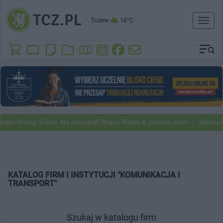
Tczew
16°C
Toggl
naviga
ięto Gminy Tczew. Na początek Shaun Baker & Jessica Jean
Samochod
KATALOG FIRM I INSTYTUCJI "KOMUNIKACJA I
TRANSPORT"
Szukaj w katalogu firm