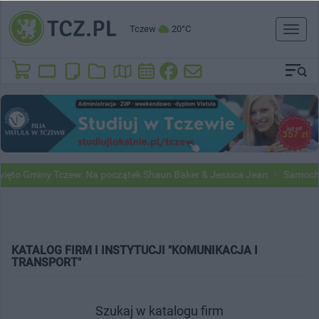
Tczew
20°C
Toggl
naviga
ęto Gminy Tczew. Na początek Shaun Baker & Jessica Jean
Samochod
KATALOG FIRM I INSTYTUCJI "KOMUNIKACJA I
TRANSPORT"
Szukaj w katalogu firm