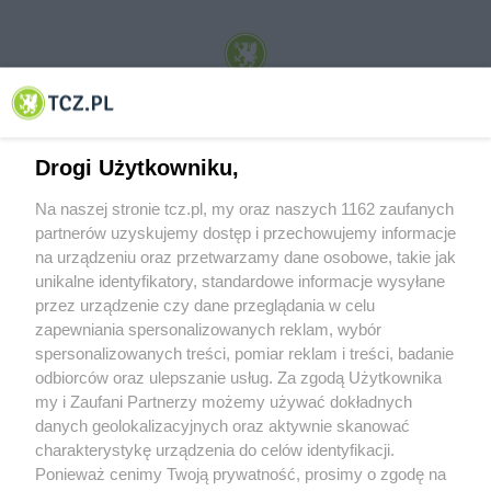
© 2001-2026 Tczew - TCZ.PL Sp. z o.o. Internetowy Serwis Informacyjny Miasta
Tczewa
Drogi Użytkowniku,
Na naszej stronie tcz.pl, my oraz naszych 1162 zaufanych
partnerów uzyskujemy dostęp i przechowujemy informacje
na urządzeniu oraz przetwarzamy dane osobowe, takie jak
unikalne identyfikatory, standardowe informacje wysyłane
przez urządzenie czy dane przeglądania w celu
zapewniania spersonalizowanych reklam, wybór
O FIRMIE
POLITYKA PRYWATNOŚCI
HOSTING
spersonalizowanych treści, pomiar reklam i treści, badanie
REKLAMA
WSPÓŁPRACA
RSS
FACEBOOK
KONTAKT
odbiorców oraz ulepszanie usług. Za zgodą Użytkownika
my i Zaufani Partnerzy możemy używać dokładnych
Nasze serwisy
danych geolokalizacyjnych oraz aktywnie skanować
charakterystykę urządzenia do celów identyfikacji.
Aktualności
Muzyka i kultura
Ponieważ cenimy Twoją prywatność, prosimy o zgodę na
Tcz24
Archiwum wydarzeń