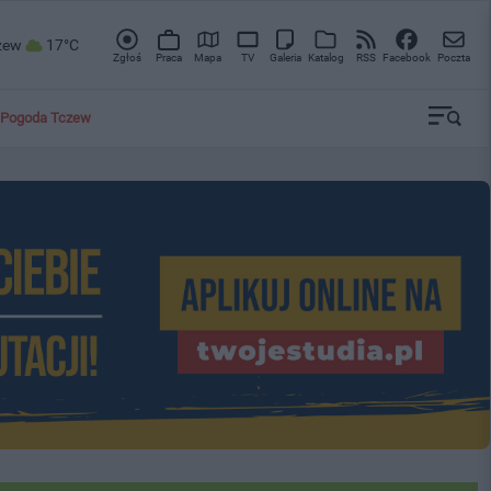
zew
17°C
Zgłoś
Praca
Mapa
TV
Galeria
Katalog
RSS
Facebook
Poczta
Pogoda Tczew