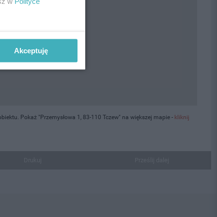
esz w
Polityce
Akceptuję
biektu. Pokaż "Przemysłowa 1, 83-110 Tczew" na większej mapie -
kliknij
Drukuj
Prześlij dalej