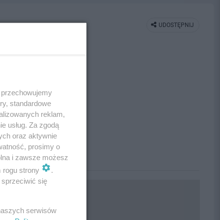
UDOSTĘPNIJ
 i przechowujemy
ory, standardowe
alizowanych reklam,
ie usług. Za zgodą
ych oraz aktywnie
watność, prosimy o
wolna i zawsze możesz
m rogu strony
.
sprzeciwić się
 naszych serwisów