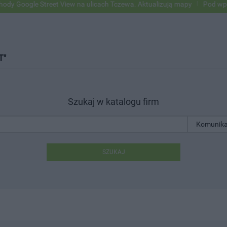
oogle Street View na ulicach Tczewa. Aktualizują mapy
Pod wpływem 
T"
Szukaj w katalogu firm
SZUKAJ