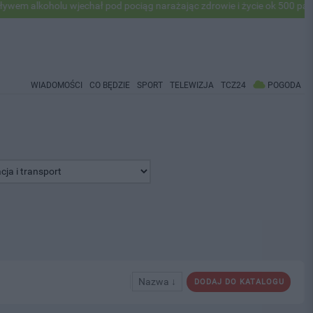
alkoholu wjechał pod pociąg narażając zdrowie i życie ok 500 pasażer
WIADOMOŚCI
CO BĘDZIE
SPORT
TELEWIZJA
TCZ24
POGODA
Nazwa ↓
DODAJ DO KATALOGU