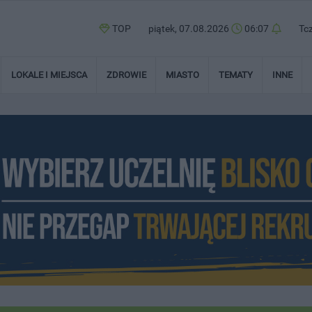
TOP
piątek, 07.08.2026
06:07
Tc
LOKALE I MIEJSCA
ZDROWIE
MIASTO
TEMATY
INNE