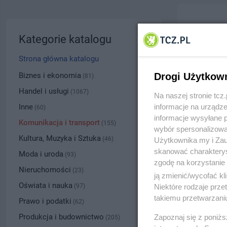
Tir-Gu
Kategorie katalogu
ul. Prze
Strona główna katalogu
5302
Biznes i ekonomia
Drogi Użytkow
(81)
Handel i usługi
(1067)
Na naszej stronie tc
Kategoria
Inne
informacje na urządze
(60)
informacje wysyłane 
Komunikacja i transport
(155)
wybór spersonalizowan
Numer wpisu
Kultura, Muzyka i Sztuka
(46)
Użytkownika my i Zau
skanować charakterys
Moda i uroda
(93)
zgodę na korzystanie 
PRZYBLI
Nieruchomości
(23)
ją zmienić/wycofać kl
Oświata i nauka
(97)
Niektóre rodzaje prz
takiemu przetwarzaniu
Prawo i podatki
(62)
Produkcja i budownictwo
Zapoznaj się z poniż
(205)