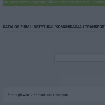
o Gminy Tczew. Na początek Shaun Baker & Jessica Jean
Samochody G
KATALOG FIRM I INSTYTUCJI "KOMUNIKACJA I TRANSPOR
Strona główna
Komunikacja i transport