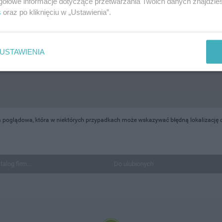
gółowe informacje dotyczące przetwarzania Twoich danych znajdzi
s
oraz po kliknięciu w „Ustawienia”.
USTAWIENIA
a poglądowa, która w niektórych przypadkach może wskazywać błędną lokalizację o
talog firm...
Do ulubionych