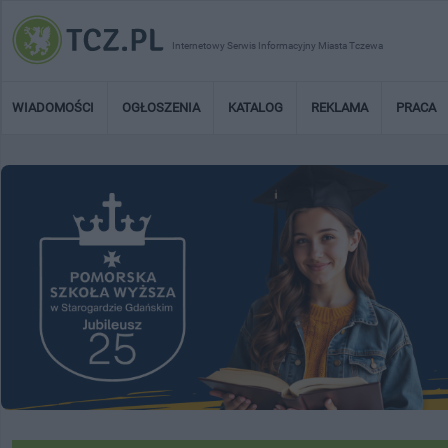
Internetowy Serwis Informacyjny Miasta Tczewa
WIADOMOŚCI
OGŁOSZENIA
KATALOG
REKLAMA
PRACA