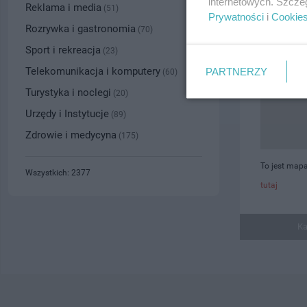
internetowych. Szcze
Reklama i media
(51)
Prywatności
i
Cookie
Rozrywka i gastronomia
(70)
Sport i rekreacja
(23)
Telekomunikacja i komputery
PARTNERZY
(60)
Turystyka i noclegi
(20)
Urzędy i Instytucje
(89)
Zdrowie i medycyna
(175)
To jest map
Wszystkich: 2377
tutaj
Ka