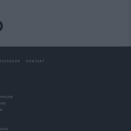
FACEBOOK
KONTAKT
omiczne
luby
ie
iasta