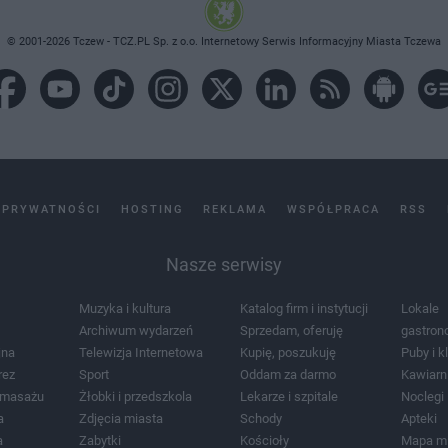
© 2001-2026 Tczew - TCZ.PL Sp. z o.o. Internetowy Serwis Informacyjny Miasta Tczewa
 PRYWATNOŚCI
HOSTING
REKLAMA
WSPÓŁPRACA
RSS
Nasze serwisy
Muzyka i kultura
Katalog firm i instytucji
Lokale
Archiwum wydarzeń
Sprzedam, oferuję
gastron
jna
Telewizja Internetowa
Kupię, poszukuję
Puby i k
rez
Sport
Oddam za darmo
Kawiarn
i masażu
Żłobki i przedszkola
Lekarze i szpitale
Noclegi
a
Zdjęcia miasta
Schody
Apteki
a
Zabytki
Kościoły
Mapa m