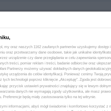
m Motoryzacja
mysłowa 1, 83-110 Tczew
406
niku,
z.pl, my oraz naszych 1162 zaufanych partnerów uzyskujemy dostęp
:
Komunikacja i transport
niu oraz przetwarzamy dane osobowe, takie jak unikalne identyfikat
przez urządzenie czy dane przeglądania w celu zapewniania sperson
ych treści, pomiar reklam i treści, badanie odbiorców oraz ulepszan
 1735, wyświetleń: 1023
fani Partnerzy możemy używać dokładnych danych geolokalizacyjn
tykę urządzenia do celów identyfikacji. Ponieważ cenimy Twoją pry
z tych technologii poprzez kliknięcie „Akceptuję”. Zgoda jest dobro
ŻONA LOKALIZACJA NA MAPIE
ikając przycisk ustawień prywatności znajdujący się w lewym dolny
etwarzania danych nie wymagają zgody użytkownika, ale masz prawo 
. Preferencje będą miały zastosowania tylko na tej witrynie.
szymi informacjami, abyś mógł świadomie i komfortowo korzystać z