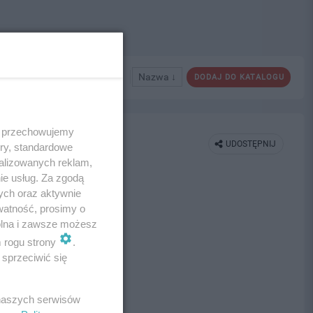
Nazwa ↓
DODAJ DO KATALOGU
 i przechowujemy
UDOSTĘPNIJ
ory, standardowe
alizowanych reklam,
ie usług. Za zgodą
ych oraz aktywnie
watność, prosimy o
wolna i zawsze możesz
m rogu strony
.
sprzeciwić się
 naszych serwisów