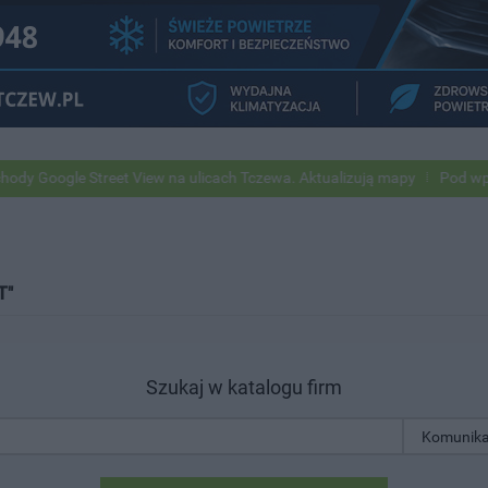
oogle Street View na ulicach Tczewa. Aktualizują mapy
Pod wpływem 
T"
Szukaj w katalogu firm