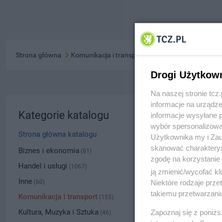
Strona główna
Komunikacja i transport
Drogi Użytkow
Na naszej stronie tc
informacje na urządze
Phenix
Kategorie katalogu
informacje wysyłane 
wybór spersonalizowan
ul. Jagi
Strona główna katalogu
Użytkownika my i Zau
skanować charakterys
5311
Biznes i ekonomia
(81)
zgodę na korzystanie 
Handel i usługi
(1067)
ją zmienić/wycofać kl
Kategoria
Inne
Niektóre rodzaje prz
(60)
takiemu przetwarzaniu
Komunikacja i transport
(155)
Numer wpisu
Kultura, Muzyka i Sztuka
Zapoznaj się z poniż
(46)