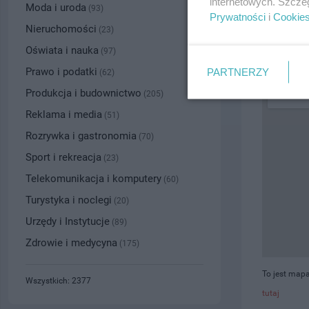
internetowych. Szcze
Moda i uroda
(93)
Prywatności
i
Cookie
PRZYBLI
Nieruchomości
(23)
Oświata i nauka
(97)
Prawo i podatki
PARTNERZY
(62)
Produkcja i budownictwo
(205)
Reklama i media
(51)
Rozrywka i gastronomia
(70)
Sport i rekreacja
(23)
Telekomunikacja i komputery
(60)
Turystyka i noclegi
(20)
Urzędy i Instytucje
(89)
Zdrowie i medycyna
(175)
To jest mapa
Wszystkich: 2377
tutaj