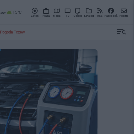
zew
15°C
Zgłoś
Praca
Mapa
TV
Galeria
Katalog
RSS
Facebook
Poczta
Pogoda Tczew