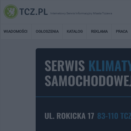
Internetowy Serwis Informacyjny Miasta Tczewa
WIADOMOŚCI
OGŁOSZENIA
KATALOG
REKLAMA
PRACA