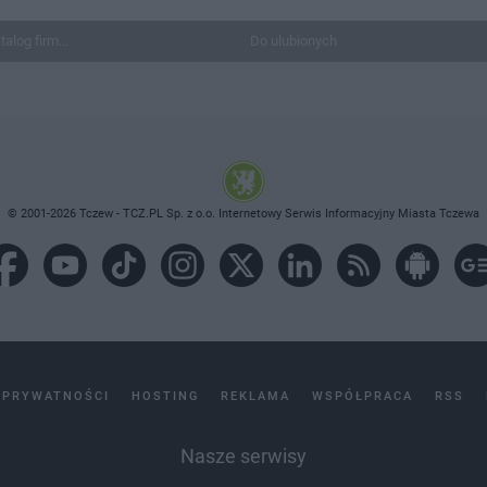
talog firm...
Do ulubionych
© 2001-2026 Tczew - TCZ.PL Sp. z o.o. Internetowy Serwis Informacyjny Miasta Tczewa
 PRYWATNOŚCI
HOSTING
REKLAMA
WSPÓŁPRACA
RSS
Nasze serwisy