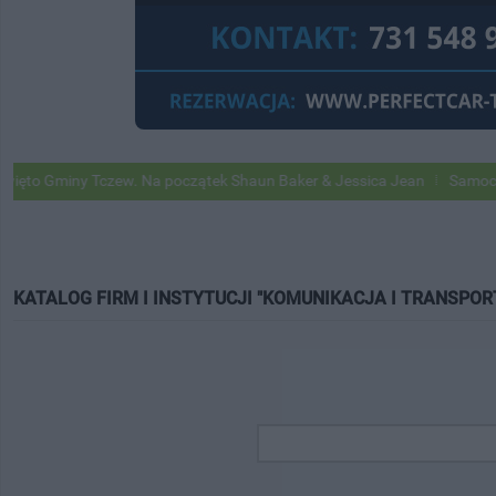
 Gminy Tczew. Na początek Shaun Baker & Jessica Jean
Samochody G
KATALOG FIRM I INSTYTUCJI "KOMUNIKACJA I TRANSPOR