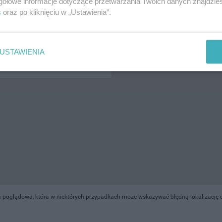
gółowe informacje dotyczące przetwarzania Twoich danych znajdzi
s
oraz po kliknięciu w „Ustawienia”.
ŻONA LOKALIZACJA NA MAPIE
USTAWIENIA
 poglądowa, która w niektórych przypadkach może wskazywać błędną lokalizację ob