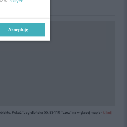
esz w
Polityce
Akceptuję
iektu. Pokaż "Jagiellońska 55, 83-110 Tczew" na większej mapie -
kliknij