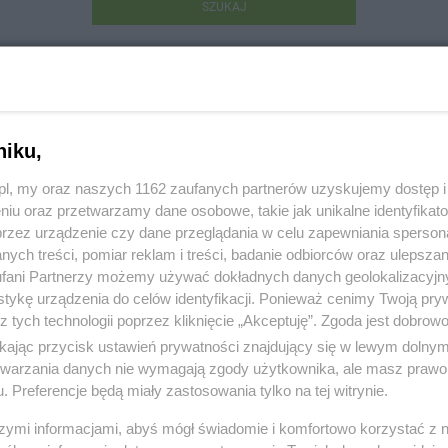
SZUKAJ
niku,
z.pl, my oraz naszych 1162 zaufanych partnerów uzyskujemy dostęp
niu oraz przetwarzamy dane osobowe, takie jak unikalne identyfikat
 Autoalarmy
przez urządzenie czy dane przeglądania w celu zapewniania sperson
ych treści, pomiar reklam i treści, badanie odbiorców oraz ulepszan
ellońska 55, 83-110 Tczew
fani Partnerzy możemy używać dokładnych danych geolokalizacyjn
tykę urządzenia do celów identyfikacji. Ponieważ cenimy Twoją pry
225
z tych technologii poprzez kliknięcie „Akceptuję”. Zgoda jest dobro
ikając przycisk ustawień prywatności znajdujący się w lewym dolny
:
Komunikacja i transport
etwarzania danych nie wymagają zgody użytkownika, ale masz prawo 
. Preferencje będą miały zastosowania tylko na tej witrynie.
 1489, wyświetleń: 1361
szymi informacjami, abyś mógł świadomie i komfortowo korzystać z