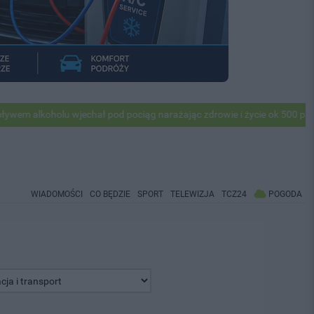
alkoholu wjechał pod pociąg narażając zdrowie i życie ok 500 pasażer
WIADOMOŚCI
CO BĘDZIE
SPORT
TELEWIZJA
TCZ24
POGODA