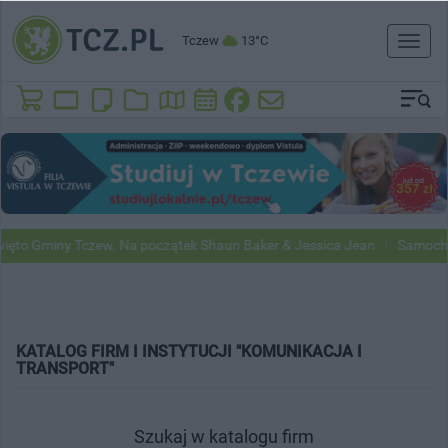
Tczew
13°C
Toggl
naviga
ęto Gminy Tczew. Na początek Shaun Baker & Jessica Jean
Samochod
KATALOG FIRM I INSTYTUCJI "KOMUNIKACJA I
TRANSPORT"
Szukaj w katalogu firm