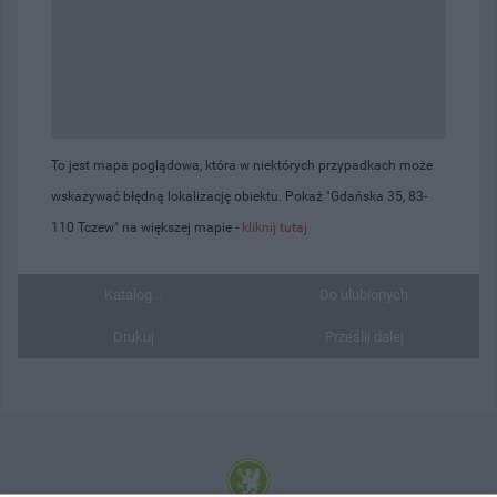
To jest mapa poglądowa, która w niektórych przypadkach może
wskazywać błędną lokalizację obiektu. Pokaż "Gdańska 35, 83-
110 Tczew" na większej mapie -
kliknij tutaj
Katalog...
Do ulubionych
Drukuj
Prześlij dalej