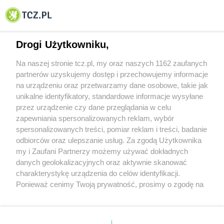
© 2001-2026 Tczew - TCZ.PL Sp. z o.o. Internetowy Serwis Informacyjny Miasta
Tczewa
Drogi Użytkowniku,
Na naszej stronie tcz.pl, my oraz naszych 1162 zaufanych
partnerów uzyskujemy dostęp i przechowujemy informacje
na urządzeniu oraz przetwarzamy dane osobowe, takie jak
unikalne identyfikatory, standardowe informacje wysyłane
przez urządzenie czy dane przeglądania w celu
zapewniania spersonalizowanych reklam, wybór
O FIRMIE
POLITYKA PRYWATNOŚCI
HOSTING
spersonalizowanych treści, pomiar reklam i treści, badanie
REKLAMA
WSPÓŁPRACA
RSS
FACEBOOK
KONTAKT
odbiorców oraz ulepszanie usług. Za zgodą Użytkownika
my i Zaufani Partnerzy możemy używać dokładnych
Nasze serwisy
danych geolokalizacyjnych oraz aktywnie skanować
charakterystykę urządzenia do celów identyfikacji.
Aktualności
Muzyka i kultura
Ponieważ cenimy Twoją prywatność, prosimy o zgodę na
Tcz24
Archiwum wydarzeń
korzystanie z tych technologii poprzez kliknięcie
Kronika Policyjna
Telewizja Internetowa
„Akceptuję”. Zgoda jest dobrowolna i zawsze możesz ją
Kalendarz imprez
Sport
zmienić/wycofać klikając przycisk ustawień prywatności
Salony urody i masażu
Żłobki i przedszkola