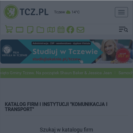
Tczew
14°C
Toggl
naviga
ięto Gminy Tczew. Na początek Shaun Baker & Jessica Jean
Samochod
KATALOG FIRM I INSTYTUCJI "KOMUNIKACJA I
TRANSPORT"
Szukaj w katalogu firm