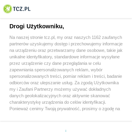
© 2001-2026 Tczew - TCZ.PL Sp. z o.o. Internetowy Serwis Informacyjny Miasta
Tczewa
Drogi Użytkowniku,
Na naszej stronie tcz.pl, my oraz naszych 1162 zaufanych
partnerów uzyskujemy dostęp i przechowujemy informacje
na urządzeniu oraz przetwarzamy dane osobowe, takie jak
unikalne identyfikatory, standardowe informacje wysyłane
przez urządzenie czy dane przeglądania w celu
zapewniania spersonalizowanych reklam, wybór
O FIRMIE
POLITYKA PRYWATNOŚCI
HOSTING
spersonalizowanych treści, pomiar reklam i treści, badanie
REKLAMA
WSPÓŁPRACA
RSS
FACEBOOK
KONTAKT
odbiorców oraz ulepszanie usług. Za zgodą Użytkownika
my i Zaufani Partnerzy możemy używać dokładnych
Nasze serwisy
danych geolokalizacyjnych oraz aktywnie skanować
charakterystykę urządzenia do celów identyfikacji.
Aktualności
Muzyka i kultura
Ponieważ cenimy Twoją prywatność, prosimy o zgodę na
Tcz24
Archiwum wydarzeń
korzystanie z tych technologii poprzez kliknięcie
Kronika Policyjna
Telewizja Internetowa
„Akceptuję”. Zgoda jest dobrowolna i zawsze możesz ją
Kalendarz imprez
Sport
zmienić/wycofać klikając przycisk ustawień prywatności
Salony urody i masażu
Żłobki i przedszkola