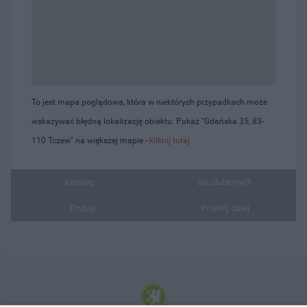
To jest mapa poglądowa, która w niektórych przypadkach może
wskazywać błędną lokalizację obiektu. Pokaż "Gdańska 35, 83-
110 Tczew" na większej mapie -
kliknij tutaj
Katalog...
Do ulubionych
Drukuj
Prześlij dalej