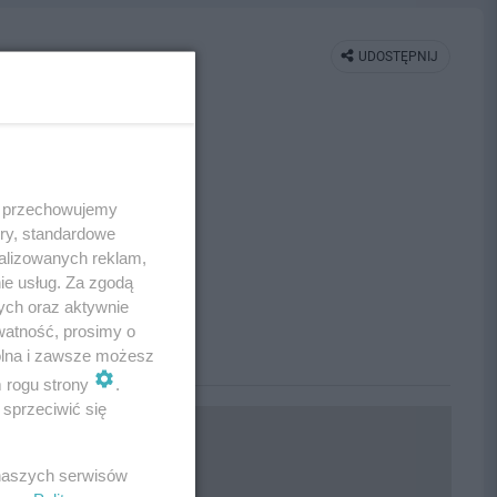
UDOSTĘPNIJ
 i przechowujemy
ory, standardowe
alizowanych reklam,
ie usług. Za zgodą
ych oraz aktywnie
watność, prosimy o
wolna i zawsze możesz
m rogu strony
.
sprzeciwić się
 naszych serwisów