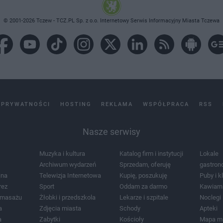
© 2001-2026 Tczew - TCZ.PL Sp. z o.o. Internetowy Serwis Informacyjny Miasta Tczewa
 PRYWATNOŚCI
HOSTING
REKLAMA
WSPÓŁPRACA
RSS
Nasze serwisy
Muzyka i kultura
Katalog firm i instytucji
Lokale
Archiwum wydarzeń
Sprzedam, oferuję
gastron
jna
Telewizja Internetowa
Kupię, poszukuję
Puby i k
rez
Sport
Oddam za darmo
Kawiarn
i masażu
Żłobki i przedszkola
Lekarze i szpitale
Noclegi
a
Zdjęcia miasta
Schody
Apteki
a
Zabytki
Kościoły
Mapa m