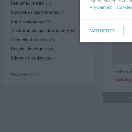
internetowych. Szcze
Reklama i media
(51)
Prywatności
i
Cookie
Rozrywka i gastronomia
(70)
Sport i rekreacja
(23)
Telekomunikacja i komputery
PARTNERZY
(60)
Turystyka i noclegi
(20)
Urzędy i Instytucje
(89)
Zdrowie i medycyna
(175)
To jest map
Wszystkich: 2377
-
kliknij tutaj
Ka