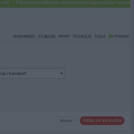
Pod wpływem alkoholu wjechał pod pociąg narażając zdrowie i życie
WIADOMOŚCI
CO BĘDZIE
SPORT
TELEWIZJA
TCZ24
POGODA
Numer ↑
DODAJ DO KATALOGU