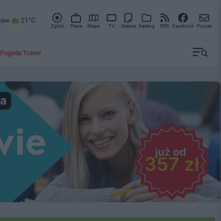
zew
21°C
Zgłoś
Praca
Mapa
TV
Galeria
Katalog
RSS
Facebook
Poczta
Pogoda Tczew