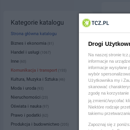
Ośrode
Kategorie katalogu
ul. Obro
Strona główna katalogu
5313
Biznes i ekonomia
Drogi Użytkow
(81)
Handel i usługi
(1067)
Na naszej stronie tc
Kategoria
Inne
informacje na urządze
(60)
informacje wysyłane 
Komunikacja i transport
(155)
wybór spersonalizowan
Numer wpisu
Kultura, Muzyka i Sztuka
(46)
Użytkownika my i Zau
skanować charakterys
Moda i uroda
(93)
zgodę na korzystanie 
PRZYBLI
Nieruchomości
(23)
ją zmienić/wycofać kl
Oświata i nauka
(97)
Niektóre rodzaje prz
takiemu przetwarzaniu
Prawo i podatki
(62)
Produkcja i budownictwo
Zapoznaj się z poniż
(205)