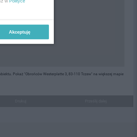
esz w
Polityce
Akceptuję
biektu. Pokaż "Obrońców Westerplatte 3, 83-110 Tczew" na większej mapie
Drukuj
Prześlij dalej