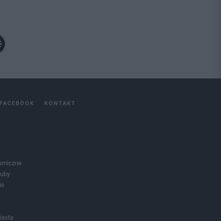
FACEBOOK
KONTAKT
omiczne
luby
ie
iasta