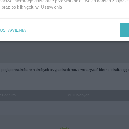
gółowe informacje dotyczące przetwarzania Twoich danych znajdzi
s
oraz po kliknięciu w „Ustawienia”.
USTAWIENIA
a poglądowa, która w niektórych przypadkach może wskazywać błędną lokalizację o
talog firm...
Do ulubionych