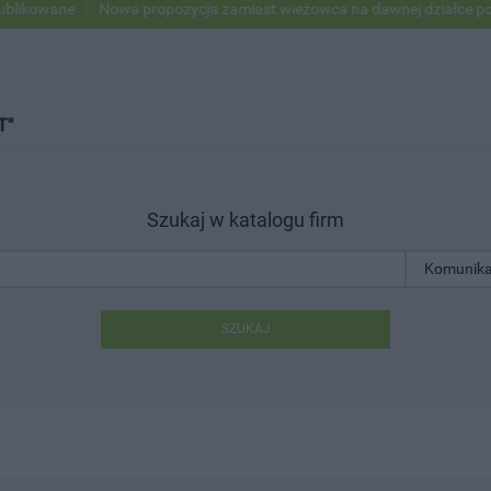
kowane
Nowa propozycja zamiast wieżowca na dawnej działce po USC
T"
Szukaj w katalogu firm
SZUKAJ