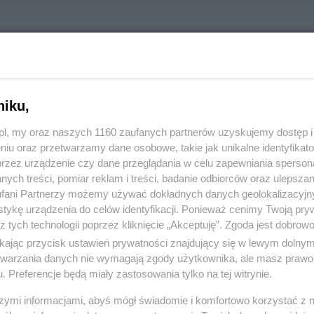
k Szkolenia Zawodowego Kierowców LOK
ńców Westerplatte 3, 83-110 Tczew
854
niku,
z.pl, my oraz naszych 1160 zaufanych partnerów uzyskujemy dostęp
:
Komunikacja i transport
niu oraz przetwarzamy dane osobowe, takie jak unikalne identyfikat
przez urządzenie czy dane przeglądania w celu zapewniania sperson
ych treści, pomiar reklam i treści, badanie odbiorców oraz ulepszan
 1463, wyświetleń: 976
fani Partnerzy możemy używać dokładnych danych geolokalizacyjn
tykę urządzenia do celów identyfikacji. Ponieważ cenimy Twoją pry
z tych technologii poprzez kliknięcie „Akceptuję”. Zgoda jest dobro
ŻONA LOKALIZACJA NA MAPIE
ikając przycisk ustawień prywatności znajdujący się w lewym dolny
etwarzania danych nie wymagają zgody użytkownika, ale masz prawo 
. Preferencje będą miały zastosowania tylko na tej witrynie.
szymi informacjami, abyś mógł świadomie i komfortowo korzystać z