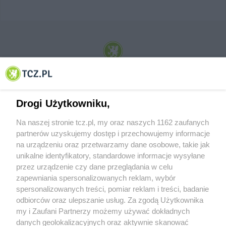
© 2001-2026 Tczew - TCZ.PL Sp. z o.o. Internetowy Serwis Informacyjny Miasta
Tczewa
Drogi Użytkowniku,
Na naszej stronie tcz.pl, my oraz naszych 1162 zaufanych
partnerów uzyskujemy dostęp i przechowujemy informacje
na urządzeniu oraz przetwarzamy dane osobowe, takie jak
unikalne identyfikatory, standardowe informacje wysyłane
przez urządzenie czy dane przeglądania w celu
zapewniania spersonalizowanych reklam, wybór
O FIRMIE
POLITYKA PRYWATNOŚCI
HOSTING
spersonalizowanych treści, pomiar reklam i treści, badanie
REKLAMA
WSPÓŁPRACA
RSS
FACEBOOK
KONTAKT
odbiorców oraz ulepszanie usług. Za zgodą Użytkownika
my i Zaufani Partnerzy możemy używać dokładnych
Nasze serwisy
danych geolokalizacyjnych oraz aktywnie skanować