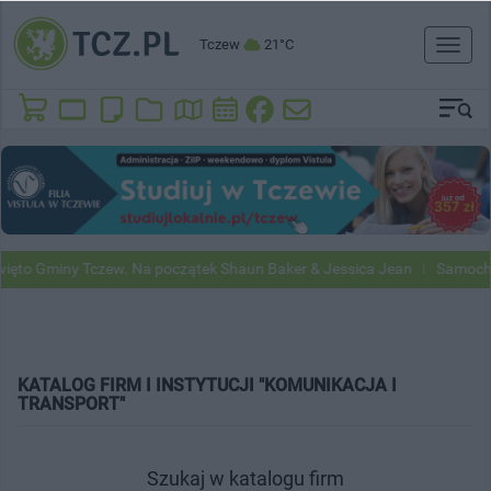
Tczew
21°C
Toggl
naviga
ęto Gminy Tczew. Na początek Shaun Baker & Jessica Jean
Samochod
KATALOG FIRM I INSTYTUCJI "KOMUNIKACJA I
TRANSPORT"
Szukaj w katalogu firm