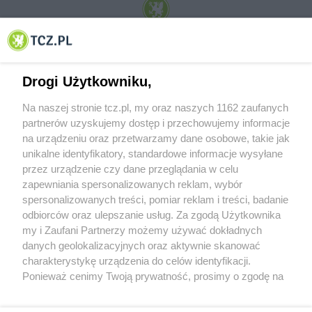
© 2001-2026 Tczew - TCZ.PL Sp. z o.o. Internetowy Serwis Informacyjny Miasta
Tczewa
Drogi Użytkowniku,
Na naszej stronie tcz.pl, my oraz naszych 1162 zaufanych
partnerów uzyskujemy dostęp i przechowujemy informacje
na urządzeniu oraz przetwarzamy dane osobowe, takie jak
unikalne identyfikatory, standardowe informacje wysyłane
przez urządzenie czy dane przeglądania w celu
zapewniania spersonalizowanych reklam, wybór
O FIRMIE
POLITYKA PRYWATNOŚCI
HOSTING
spersonalizowanych treści, pomiar reklam i treści, badanie
REKLAMA
WSPÓŁPRACA
RSS
FACEBOOK
KONTAKT
odbiorców oraz ulepszanie usług. Za zgodą Użytkownika
my i Zaufani Partnerzy możemy używać dokładnych
Nasze serwisy
danych geolokalizacyjnych oraz aktywnie skanować
charakterystykę urządzenia do celów identyfikacji.
Aktualności
Muzyka i kultura
Ponieważ cenimy Twoją prywatność, prosimy o zgodę na
Tcz24
Archiwum wydarzeń
korzystanie z tych technologii poprzez kliknięcie
Kronika Policyjna
Telewizja Internetowa
„Akceptuję”. Zgoda jest dobrowolna i zawsze możesz ją
Kalendarz imprez
Sport