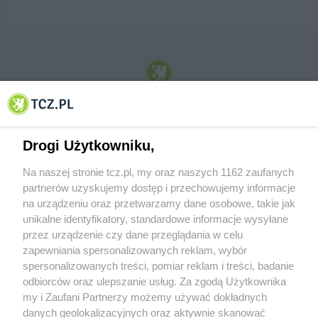
© 2001-2026 Tczew - TCZ.PL Sp. z o.o. Internetowy Serwis Informacyjny Miasta
Tczewa
Drogi Użytkowniku,
Na naszej stronie tcz.pl, my oraz naszych 1162 zaufanych
partnerów uzyskujemy dostęp i przechowujemy informacje
na urządzeniu oraz przetwarzamy dane osobowe, takie jak
unikalne identyfikatory, standardowe informacje wysyłane
przez urządzenie czy dane przeglądania w celu
zapewniania spersonalizowanych reklam, wybór
O FIRMIE
POLITYKA PRYWATNOŚCI
HOSTING
spersonalizowanych treści, pomiar reklam i treści, badanie
REKLAMA
WSPÓŁPRACA
RSS
FACEBOOK
KONTAKT
odbiorców oraz ulepszanie usług. Za zgodą Użytkownika
my i Zaufani Partnerzy możemy używać dokładnych
Nasze serwisy
danych geolokalizacyjnych oraz aktywnie skanować