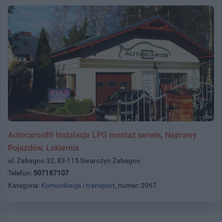
Autocaros89 Instalacje LPG montaż serwis, Naprawy
Pojazdów, Lakiernia
ul. Zabagno 32, 83-115 Swarożyn Zabagno
Telefon:
507187107
Kategoria:
Komunikacja i transport
, numer: 2967