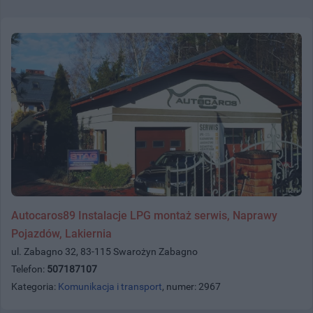
Autocaros89 Instalacje LPG montaż serwis, Naprawy
Pojazdów, Lakiernia
ul. Zabagno 32, 83-115 Swarożyn Zabagno
Telefon:
507187107
Kategoria:
Komunikacja i transport
, numer: 2967