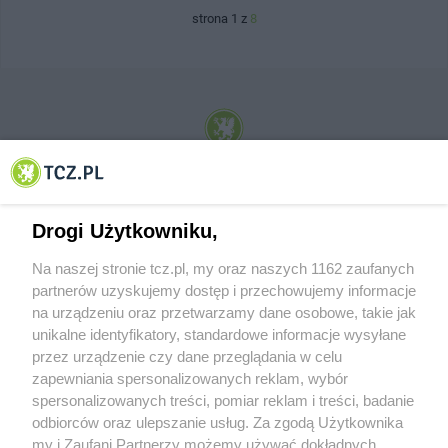
strona 1 z
8
© 2001-2026 Tczew - TCZ.PL Sp. z o.o. Internetowy Serwis Informacyjny Miasta
Tczewa
Drogi Użytkowniku,
Na naszej stronie tcz.pl, my oraz naszych 1162 zaufanych
partnerów uzyskujemy dostęp i przechowujemy informacje
na urządzeniu oraz przetwarzamy dane osobowe, takie jak
unikalne identyfikatory, standardowe informacje wysyłane
przez urządzenie czy dane przeglądania w celu
zapewniania spersonalizowanych reklam, wybór
O FIRMIE
POLITYKA PRYWATNOŚCI
HOSTING
spersonalizowanych treści, pomiar reklam i treści, badanie
REKLAMA
WSPÓŁPRACA
RSS
FACEBOOK
KONTAKT
odbiorców oraz ulepszanie usług. Za zgodą Użytkownika
my i Zaufani Partnerzy możemy używać dokładnych