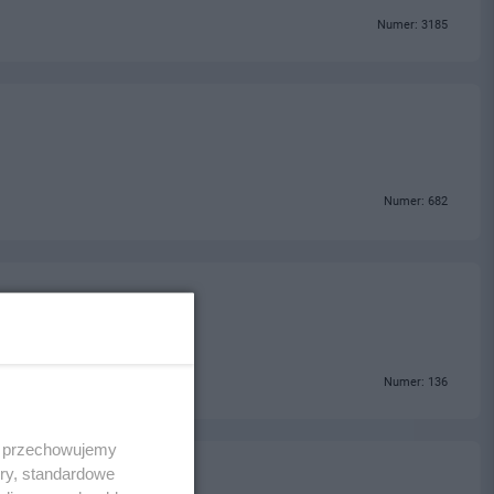
Numer: 3185
Numer: 682
Numer: 136
 i przechowujemy
ory, standardowe