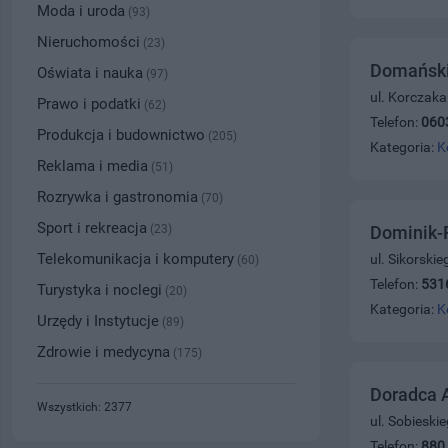
Moda i uroda
(93)
Nieruchomości
(23)
Domański
Oświata i nauka
(97)
ul. Korczaka
Prawo i podatki
(62)
Telefon:
060
Produkcja i budownictwo
(205)
Kategoria:
K
Reklama i media
(51)
Rozrywka i gastronomia
(70)
Sport i rekreacja
(23)
Dominik-R
Telekomunikacja i komputery
ul. Sikorski
(60)
Telefon:
531
Turystyka i noclegi
(20)
Kategoria:
K
Urzędy i Instytucje
(89)
Zdrowie i medycyna
(175)
Doradca A
Wszystkich: 2377
ul. Sobieski
Telefon:
880