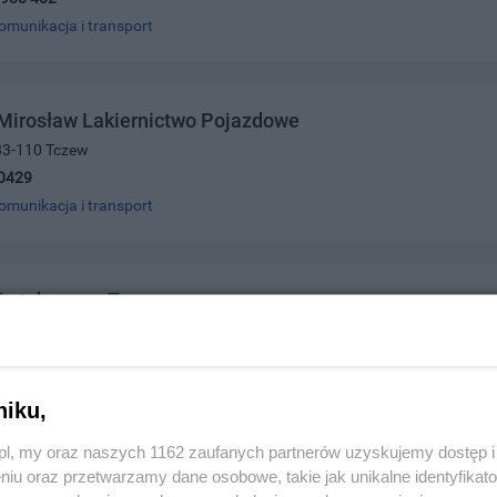
omunikacja i transport
Mirosław Lakiernictwo Pojazdowe
 83-110 Tczew
0429
omunikacja i transport
Autobusowy Tczew
 13, 83-110 Tczew
4752
omunikacja i transport
niku,
z.pl, my oraz naszych 1162 zaufanych partnerów uzyskujemy dostęp
niu oraz przetwarzamy dane osobowe, takie jak unikalne identyfikat
uck Components S.A.