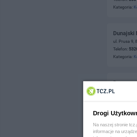
Kategoria:
K
Dunajski 
ul. Prusa 9,
Telefon:
532
Kategoria:
K
Dworzec 
ul. Saperska
Telefon:
531
Kategoria:
K
Drogi Użytkow
Na naszej stronie tc
informacje na urządze
Eaton Tr