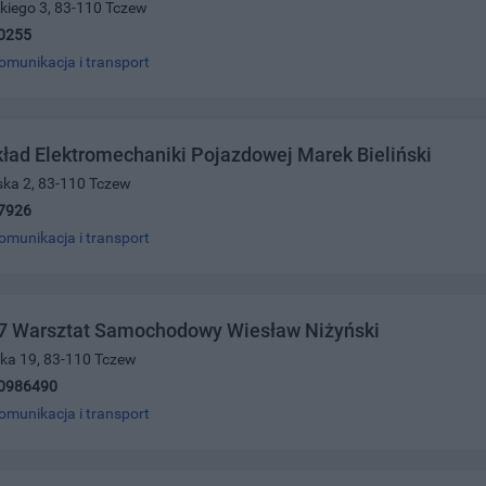
kiego 3, 83-110 Tczew
0255
omunikacja i transport
ład Elektromechaniki Pojazdowej Marek Bieliński
ńska 2, 83-110 Tczew
7926
omunikacja i transport
87 Warsztat Samochodowy Wiesław Niżyński
ska 19, 83-110 Tczew
0986490
omunikacja i transport