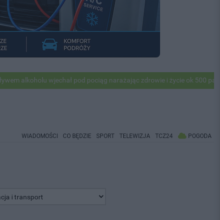
holu wjechał pod pociąg narażając zdrowie i życie ok 500 pasażerów! 
WIADOMOŚCI
CO BĘDZIE
SPORT
TELEWIZJA
TCZ24
POGODA