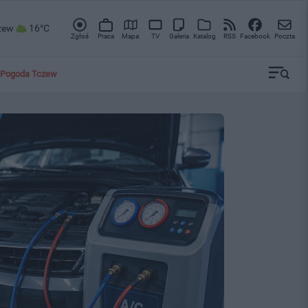
zew
16°C
Zgłoś
Praca
Mapa
TV
Galeria
Katalog
RSS
Facebook
Poczta
Pogoda Tczew