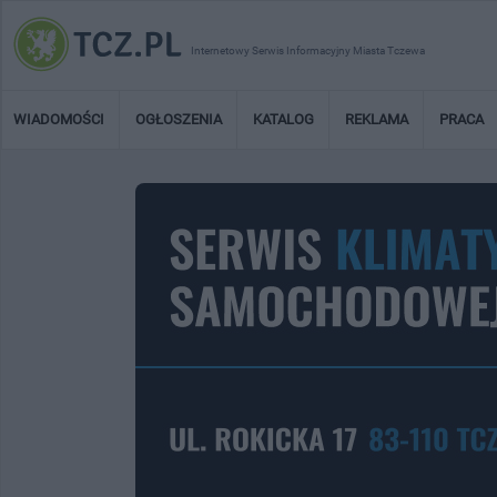
Internetowy Serwis Informacyjny Miasta Tczewa
WIADOMOŚCI
OGŁOSZENIA
KATALOG
REKLAMA
PRACA