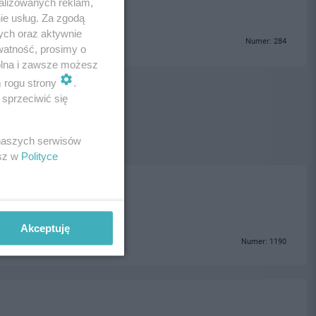
alizowanych reklam,
ie usług. Za zgodą
ych oraz aktywnie
Numer: 284
watność, prosimy o
wolna i zawsze możesz
m rogu strony
.
sprzeciwić się
 naszych serwisów
esz w
Polityce
Akceptuję
Numer: 1190