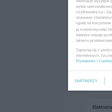
informacje wysyłane 
ul. 30 Stycz
wybór spersonalizowan
Telefon:
532
Użytkownika my i Zau
Kategoria:
K
skanować charakterys
zgodę na korzystanie 
ją zmienić/wycofać kl
Niektóre rodzaje prz
takiemu przetwarzaniu
Zapoznaj się z poniż
internetowych. Szcze
Prywatności
i
Cookie
Elektrom
ul. al. Zwyc
Telefon:
531
PARTNERZY
Kategoria:
K
Elektrom