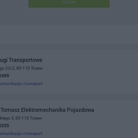
SZUKAJ
ugi Transportowe
ego 23/2, 83-110 Tczew
1695
omunikacja i transport
i Tomasz Elektromechanika Pojazdowa
kiego 3, 83-110 Tczew
0255
omunikacja i transport