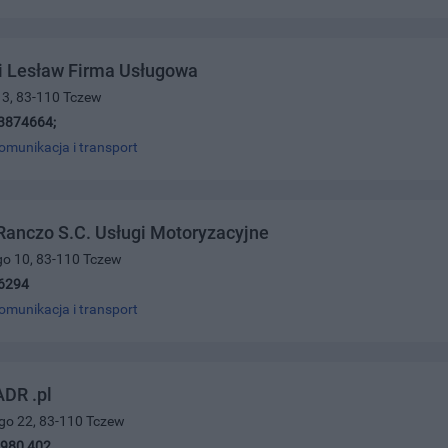
 Lesław Firma Usługowa
 3, 83-110 Tczew
3874664;
omunikacja i transport
anczo S.C. Usługi Motoryzacyjne
ego 10, 83-110 Tczew
6294
omunikacja i transport
DR .pl
ego 22, 83-110 Tczew
 980 402