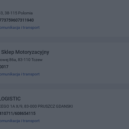
33, 38-115 Polomia
773759607311940
omunikacja i transport
B. Sklep Motoryzacyjny
ajowej 86a, 83-110 Tczew
0017
omunikacja i transport
LOGISTIC
SKEGO 1A X/9, 83-000 PRUSZCZ GDANSKI
410711/608654115
omunikacja i transport