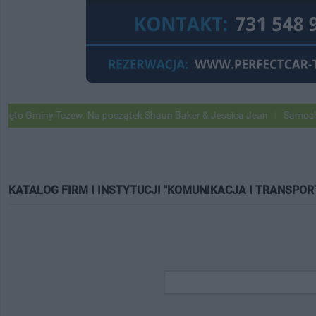
ny Tczew. Na początek Shaun Baker & Jessica Jean
Samochody Google
KATALOG FIRM I INSTYTUCJI "KOMUNIKACJA I TRANSPOR