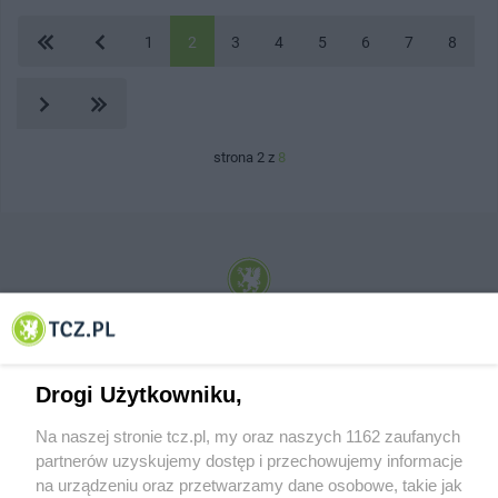
1
2
3
4
5
6
7
8
strona 2 z
8
© 2001-2026 Tczew - TCZ.PL Sp. z o.o. Internetowy Serwis Informacyjny Miasta
Tczewa
Drogi Użytkowniku,
Na naszej stronie tcz.pl, my oraz naszych 1162 zaufanych
partnerów uzyskujemy dostęp i przechowujemy informacje
na urządzeniu oraz przetwarzamy dane osobowe, takie jak