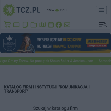
Tczew
19°C
Toggl
naviga
to Gminy Tczew. Na początek Shaun Baker & Jessica Jean
Samochody
KATALOG FIRM I INSTYTUCJI "KOMUNIKACJA I
TRANSPORT"
Szukaj w katalogu firm