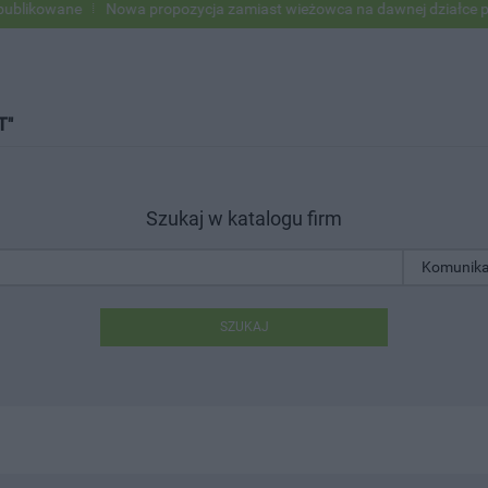
ane
Nowa propozycja zamiast wieżowca na dawnej działce po USC
T"
Szukaj w katalogu firm
SZUKAJ