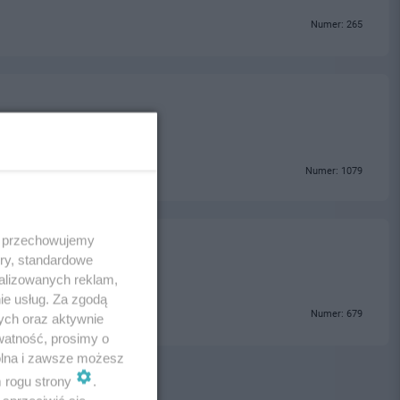
Numer: 265
Numer: 1079
 i przechowujemy
ory, standardowe
alizowanych reklam,
ie usług. Za zgodą
Numer: 679
ych oraz aktywnie
watność, prosimy o
wolna i zawsze możesz
m rogu strony
.