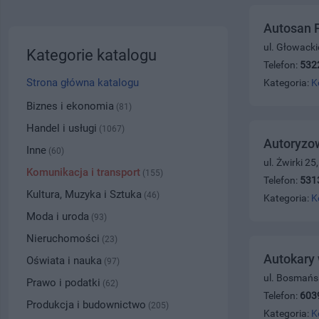
Autosan 
ul. Głowack
Kategorie katalogu
Telefon:
532
Strona główna katalogu
Kategoria:
K
Biznes i ekonomia
(81)
Handel i usługi
(1067)
Autoryzow
Inne
(60)
ul. Żwirki 2
Komunikacja i transport
(155)
Telefon:
531
Kultura, Muzyka i Sztuka
(46)
Kategoria:
K
Moda i uroda
(93)
Nieruchomości
(23)
Autokary
Oświata i nauka
(97)
ul. Bosmańs
Prawo i podatki
(62)
Telefon:
603
Produkcja i budownictwo
(205)
Kategoria:
K