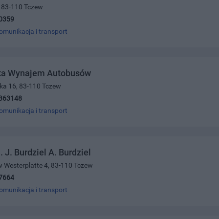
6, 83-110 Tczew
0359
omunikacja i transport
oka Wynajem Autobusów
ka 16, 83-110 Tczew
363148
omunikacja i transport
 J. Burdziel A. Burdziel
 Westerplatte 4, 83-110 Tczew
7664
omunikacja i transport