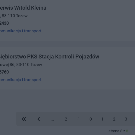
erwis Witold Kleina
9, 83-110 Tczew
2430
omunikacja i transport
iębiorstwo PKS Stacja Kontroli Pojazdów
ajowej 86, 83-110 Tczew
6760
omunikacja i transport
...
-2
-1
0
1
2
3
strona 8 z
8