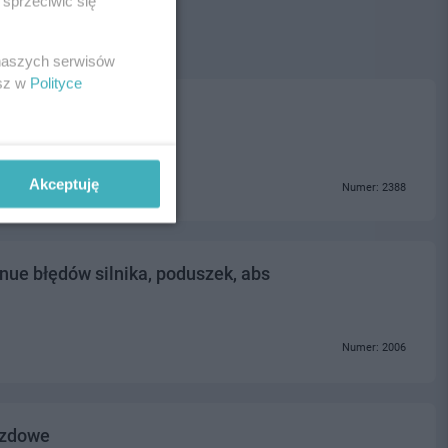
sprzeciwić się
 naszych serwisów
esz w
Polityce
Akceptuję
Numer: 2388
nue błędów silnika, poduszek, abs
Numer: 2006
azdowe