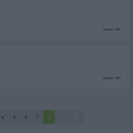
Numer: 940
Numer: 993
4
5
6
7
8