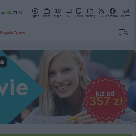
zew
21°C
Zgłoś
Praca
Mapa
TV
Galeria
Katalog
RSS
Facebook
Poczta
Pogoda Tczew