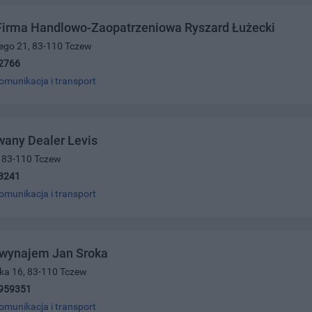
Firma Handlowo-Zaopatrzeniowa Ryszard Łużecki
iego 21, 83-110 Tczew
2766
omunikacja i transport
any Dealer Levis
5, 83-110 Tczew
3241
omunikacja i transport
 wynajem Jan Sroka
ka 16, 83-110 Tczew
959351
omunikacja i transport