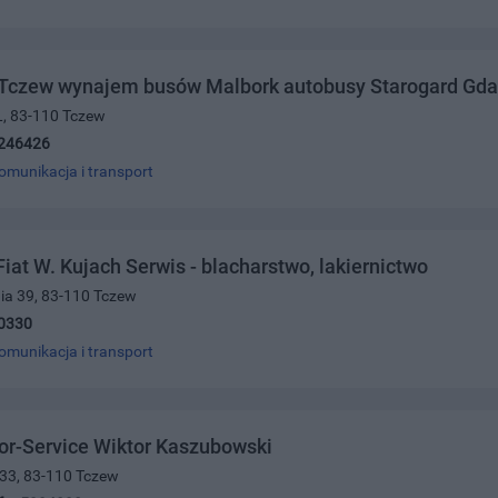
 Tczew wynajem busów Malbork autobusy Starogard Gda
L, 83-110 Tczew
246426
omunikacja i transport
Fiat W. Kujach Serwis - blacharstwo, lakiernictwo
nia 39, 83-110 Tczew
0330
omunikacja i transport
or-Service Wiktor Kaszubowski
 33, 83-110 Tczew