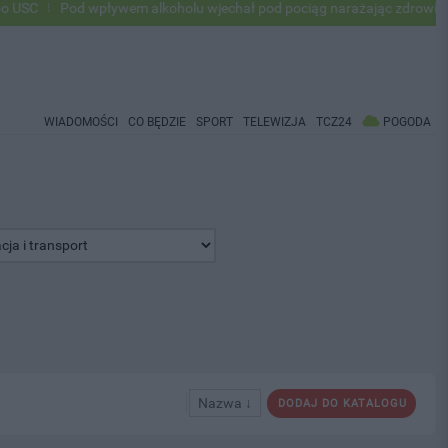
Pod wpływem alkoholu wjechał pod pociąg narażając zdrowie i życie o
WIADOMOŚCI
CO BĘDZIE
SPORT
TELEWIZJA
TCZ24
POGODA
Nazwa ↓
DODAJ DO KATALOGU