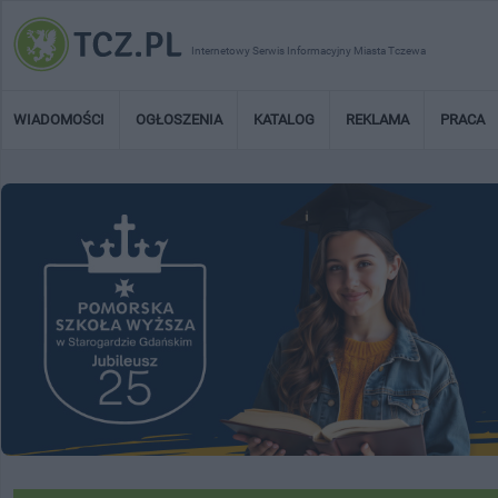
Internetowy Serwis Informacyjny Miasta Tczewa
WIADOMOŚCI
OGŁOSZENIA
KATALOG
REKLAMA
PRACA