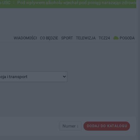
Pod wpływem alkoholu wjechał pod pociąg narażając zdrowie i życie ok 
WIADOMOŚCI
CO BĘDZIE
SPORT
TELEWIZJA
TCZ24
POGODA
Numer ↓
DODAJ DO KATALOGU