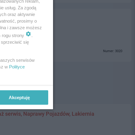
alizowanych reklam,
ie usług. Za zgodą
ych oraz aktywnie
ów GTC/014
watność, prosimy o
wolna i zawsze możesz
m rogu strony
.
sprzeciwić się
Numer: 3020
 naszych serwisów
esz w
Polityce
Akceptuję
ż serwis, Naprawy Pojazdów, Lakiernia