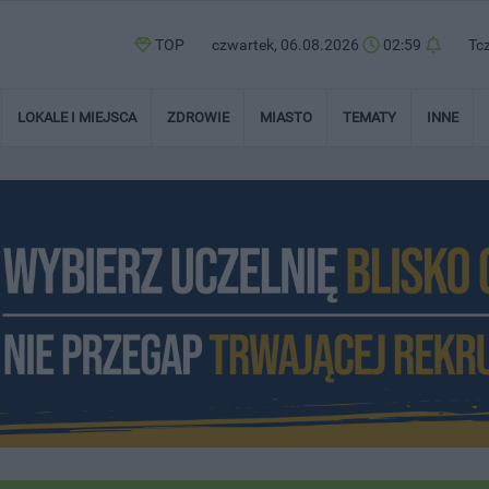
TOP
czwartek, 06.08.2026
02:59
Tc
LOKALE I MIEJSCA
ZDROWIE
MIASTO
TEMATY
INNE