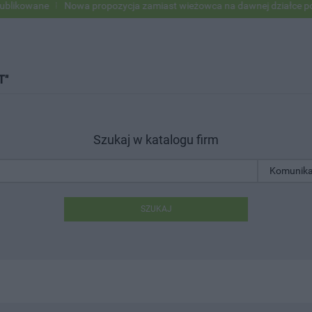
ne
Nowa propozycja zamiast wieżowca na dawnej działce po USC
T"
Szukaj w katalogu firm
SZUKAJ