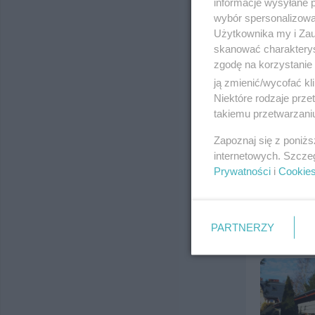
informacje wysyłane 
wybór spersonalizowan
Użytkownika my i Zau
skanować charakterys
zgodę na korzystanie 
ją zmienić/wycofać kl
Niektóre rodzaje prz
takiemu przetwarzaniu
Zapoznaj się z poniż
internetowych. Szcze
Prywatności
i
Cookie
PARTNERZY