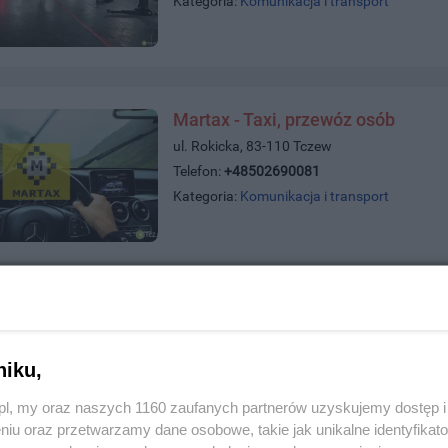
Kategoria:
Komunikacja i transport
Martax - Taxi, przewóz osób
ul. Rokicka, 83-110 Tczew
Telefon:
+48502690081
Kategoria:
Komunikacja i transport
PERFEKTHOL POMOC DROGOWA 24
ul. Piastowska 7, 83-110 Tczew
Telefon:
572592707
niku,
Kategoria:
Komunikacja i transport
z.pl, my oraz naszych 1160 zaufanych partnerów uzyskujemy dostęp
niu oraz przetwarzamy dane osobowe, takie jak unikalne identyfikat