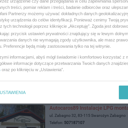
przez urządzenie czy dane przeglądania w celu zapewniania sperson
ych treści, pomiar reklam i treści, badanie odbiorców oraz ulepszan
fani Partnerzy możemy używać dokładnych danych geolokalizacyjn
Okręgowa Stacja Kontroli Pojazd
tykę urządzenia do celów identyfikacji. Ponieważ cenimy Twoją pry
ul. Zajączkowo 43, 83-110 Tczew
z tych technologii poprzez kliknięcie „Akceptuję”. Zgoda jest dobro
Telefon:
530500635
ikając przycisk ustawień prywatności znajdujący się w lewym dolny
Kategoria:
Komunikacja i transport
etwarzania danych nie wymagają zgody użytkownika, ale masz prawo 
. Preferencje będą miały zastosowania tylko na tej witrynie.
szymi informacjami, abyś mógł świadomie i komfortowo korzystać z
gółowe informacje dotyczące przetwarzania Twoich danych znajdzi
s
oraz po kliknięciu w „Ustawienia”.
USTAWIENIA
Autocaros89 Instalacje LPG monta
ul. Zabagno 32, 83-115 Swarożyn Zabagno
Telefon:
507187107