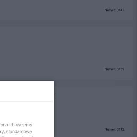
Numer: 3147
Numer: 3139
H Mateusz Stoliński
 i przechowujemy
Numer: 3112
ory, standardowe