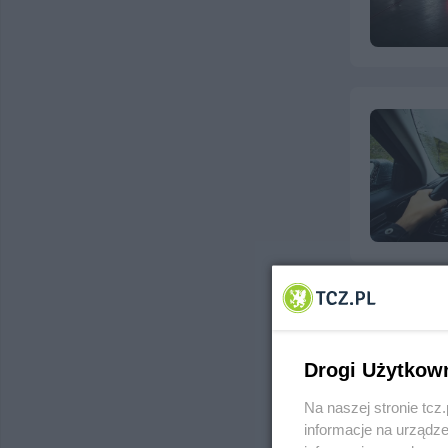
Drogi Użytkow
Na naszej stronie tc
informacje na urządze