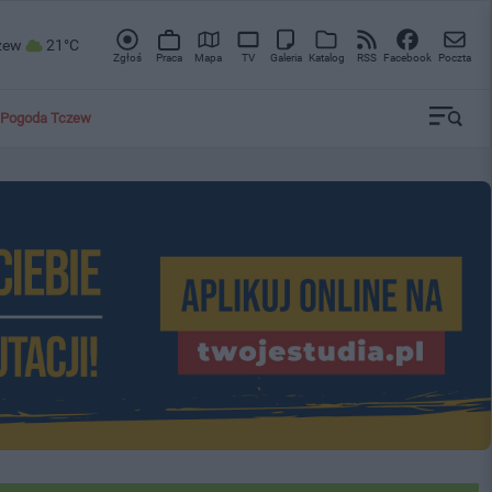
zew
21°C
Zgłoś
Praca
Mapa
TV
Galeria
Katalog
RSS
Facebook
Poczta
Pogoda Tczew