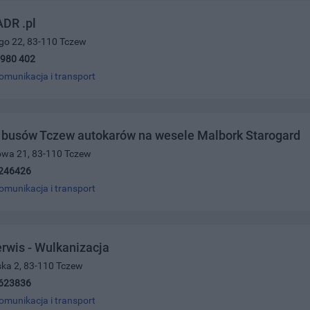
DR .pl
ego 22, 83-110 Tczew
 980 402
omunikacja i transport
busów Tczew autokarów na wesele Malbork Starogard
owa 21, 83-110 Tczew
246426
omunikacja i transport
rwis - Wulkanizacja
ska 2, 83-110 Tczew
623836
omunikacja i transport