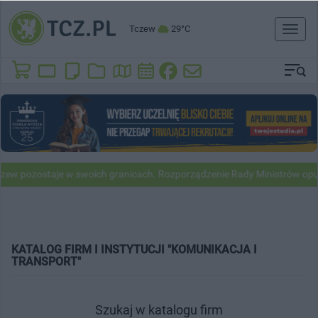
Tczew
29°C
Toggl
naviga
w pozostaje w swoich granicach. Rozporządzenie Rady Ministrów opubl
KATALOG FIRM I INSTYTUCJI "KOMUNIKACJA I
TRANSPORT"
Szukaj w katalogu firm