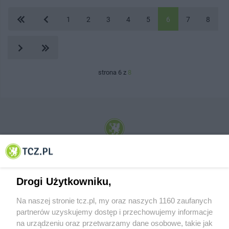
1
2
3
4
5
6
7
8
strona 6 z
8
© 2001-2026 Tczew - TCZ.PL Sp. z o.o. Internetowy Serwis Informacyjny Miasta
Tczewa
Drogi Użytkowniku,
Na naszej stronie tcz.pl, my oraz naszych 1160 zaufanych
partnerów uzyskujemy dostęp i przechowujemy informacje
na urządzeniu oraz przetwarzamy dane osobowe, takie jak