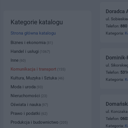
Doradca A
ul. Sobieski
Kategorie katalogu
Telefon:
880
Strona główna katalogu
Kategoria:
K
Biznes i ekonomia
(81)
Handel i usługi
(1067)
Dominik-R
Inne
(60)
ul. Sikorski
Komunikacja i transport
(155)
Telefon:
531
Kultura, Muzyka i Sztuka
(46)
Kategoria:
K
Moda i uroda
(93)
Nieruchomości
(23)
Domański
Oświata i nauka
(97)
ul. Korczaka
Prawo i podatki
(62)
Telefon:
060
Produkcja i budownictwo
(205)
Kategoria:
K