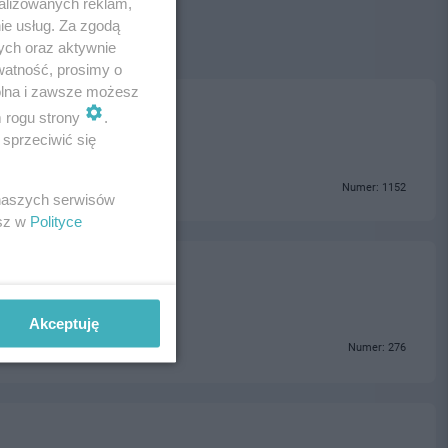
alizowanych reklam,
ie usług. Za zgodą
ych oraz aktywnie
watność, prosimy o
wolna i zawsze możesz
m rogu strony
.
sprzeciwić się
Numer: 1152
 naszych serwisów
esz w
Polityce
Akceptuję
Numer: 276