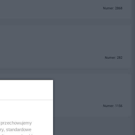
Numer: 2868
Numer: 282
Numer: 1156
 i przechowujemy
ory, standardowe