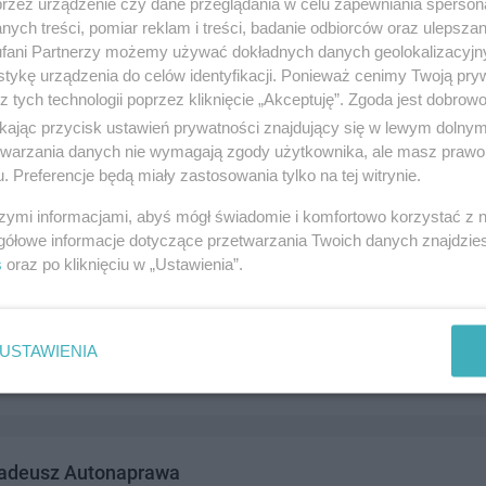
przez urządzenie czy dane przeglądania w celu zapewniania sperson
ych treści, pomiar reklam i treści, badanie odbiorców oraz ulepszan
fani Partnerzy możemy używać dokładnych danych geolokalizacyjn
tykę urządzenia do celów identyfikacji. Ponieważ cenimy Twoją pry
z tych technologii poprzez kliknięcie „Akceptuję”. Zgoda jest dobro
yzacja
ikając przycisk ustawień prywatności znajdujący się w lewym dolny
za Jagiellończyka 15, 83-110 Tczew
etwarzania danych nie wymagają zgody użytkownika, ale masz prawo 
. Preferencje będą miały zastosowania tylko na tej witrynie.
6954
omunikacja i transport
szymi informacjami, abyś mógł świadomie i komfortowo korzystać z
gółowe informacje dotyczące przetwarzania Twoich danych znajdzi
s
oraz po kliknięciu w „Ustawienia”.
PKS
ajowej 86, 83-110 Tczew
USTAWIENIA
6760
omunikacja i transport
adeusz Autonaprawa