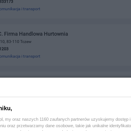
333173
omunikacja i transport
C. Firma Handlowa Hurtownia
 10, 83-110 Tczew
1203
omunikacja i transport
Samochodowe
wa 2a, 83-110 Tczew
2172
omunikacja i transport
niku,
z.pl, my oraz naszych 1160 zaufanych partnerów uzyskujemy dostęp
niu oraz przetwarzamy dane osobowe, takie jak unikalne identyfikat