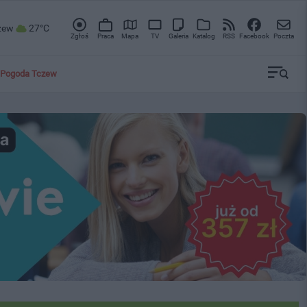
zew
27°C
Zgłoś
Praca
Mapa
TV
Galeria
Katalog
RSS
Facebook
Poczta
Pogoda Tczew