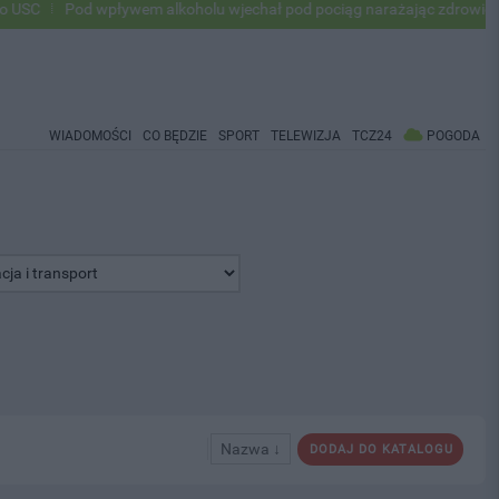
Pod wpływem alkoholu wjechał pod pociąg narażając zdrowie i życie ok
WIADOMOŚCI
CO BĘDZIE
SPORT
TELEWIZJA
TCZ24
POGODA
Nazwa ↓
DODAJ DO KATALOGU