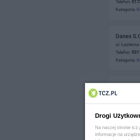
Telefon:
517
Kategoria:
K
Danex S.
ul. Łazienna
Telefon:
531
Kategoria:
K
Części 
ul. Wierzbo
Telefon:
531
Kategoria:
K
Drogi Użytkow
Na naszej stronie tc
informacje na urządze