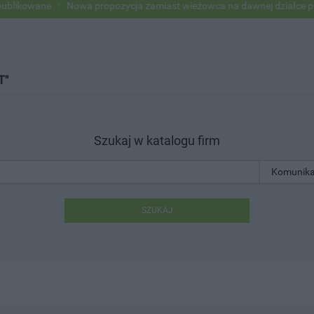
ane
Nowa propozycja zamiast wieżowca na dawnej działce po USC
T"
Szukaj w katalogu firm
SZUKAJ