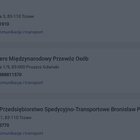
a 3, 83-110 Tczew
1910
omunikacja i transport
hers Międzynarodowy Przewóz Osób
a 1/9, 83-000 Pruszcz Gdański
888811570
omunikacja i transport
Przedsiębiorstwo Spedycyjno-Transportowe Bronisław P
 1, 83-110 Tczew
5770
omunikacja i transport