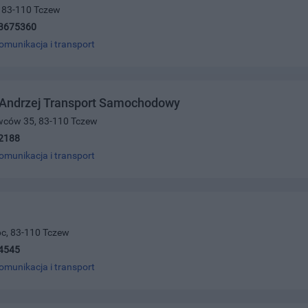
2, 83-110 Tczew
3675360
omunikacja i transport
 Andrzej Transport Samochodowy
owców 35, 83-110 Tczew
2188
omunikacja i transport
6c, 83-110 Tczew
4545
omunikacja i transport