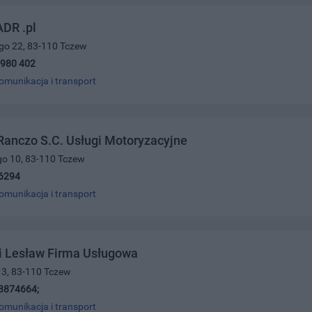
DR .pl
ego 22, 83-110 Tczew
 980 402
omunikacja i transport
anczo S.C. Usługi Motoryzacyjne
ego 10, 83-110 Tczew
6294
omunikacja i transport
 Lesław Firma Usługowa
 3, 83-110 Tczew
3874664;
omunikacja i transport