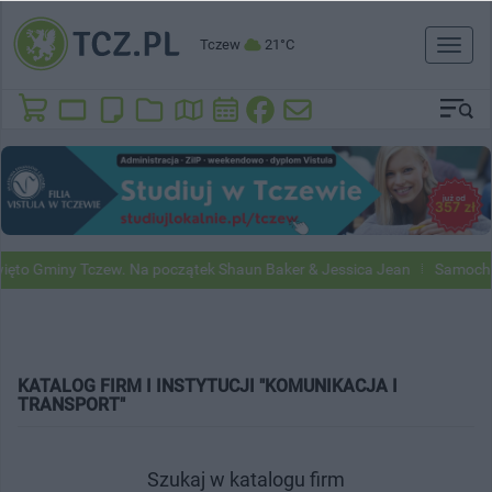
Tczew
21°C
Toggl
naviga
miny Tczew. Na początek Shaun Baker & Jessica Jean
Samochody Goog
KATALOG FIRM I INSTYTUCJI "KOMUNIKACJA I
TRANSPORT"
Szukaj w katalogu firm