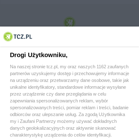
© 2001-2026 Tczew - TCZ.PL Sp. z o.o. Internetowy Serwis Informacyjny Miasta
Tczewa
Drogi Użytkowniku,
Na naszej stronie tcz.pl, my oraz naszych 1162 zaufanych
partnerów uzyskujemy dostęp i przechowujemy informacje
na urządzeniu oraz przetwarzamy dane osobowe, takie jak
unikalne identyfikatory, standardowe informacje wysyłane
przez urządzenie czy dane przeglądania w celu
zapewniania spersonalizowanych reklam, wybór
O FIRMIE
POLITYKA PRYWATNOŚCI
HOSTING
spersonalizowanych treści, pomiar reklam i treści, badanie
REKLAMA
WSPÓŁPRACA
RSS
FACEBOOK
KONTAKT
odbiorców oraz ulepszanie usług. Za zgodą Użytkownika
my i Zaufani Partnerzy możemy używać dokładnych
Nasze serwisy
danych geolokalizacyjnych oraz aktywnie skanować
charakterystykę urządzenia do celów identyfikacji.
Aktualności
Muzyka i kultura