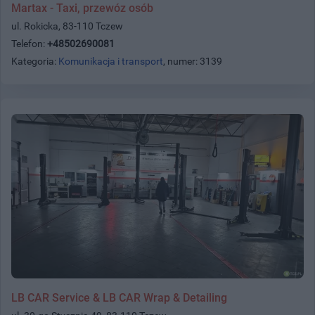
Martax - Taxi, przewóz osób
ul. Rokicka, 83-110 Tczew
Telefon:
+48502690081
Kategoria:
Komunikacja i transport
, numer: 3139
LB CAR Service & LB CAR Wrap & Detailing