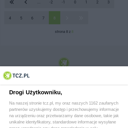
...
-2
-1
0
1
2
3
4
5
6
7
8
strona 8 z
8
© 2001-2026 Tczew - TCZ.PL Sp. z o.o. Internetowy Serwis Informacyjny Miasta
Tczewa
Drogi Użytkowniku,
Na naszej stronie tcz.pl, my oraz naszych 1162 zaufanych
partnerów uzyskujemy dostęp i przechowujemy informacje
na urządzeniu oraz przetwarzamy dane osobowe, takie jak
unikalne identyfikatory, standardowe informacje wysyłane