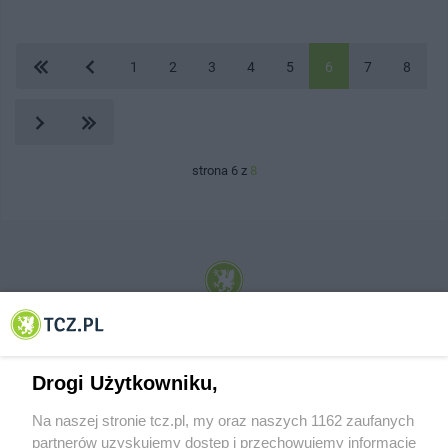
1
2
3
4
5
6
7
8
strona 6 z
8
© 2001-2026 Tczew - TCZ.PL Sp. z o.o. Internetowy Serwis Informacyjny Miasta
Tczewa
Drogi Użytkowniku,
Na naszej stronie tcz.pl, my oraz naszych 1162 zaufanych
partnerów uzyskujemy dostęp i przechowujemy informacje