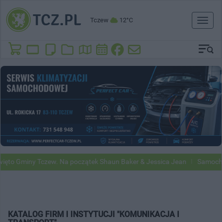
Tczew
12°C
Toggl
naviga
to Gminy Tczew. Na początek Shaun Baker & Jessica Jean
Samochody 
KATALOG FIRM I INSTYTUCJI "KOMUNIKACJA I