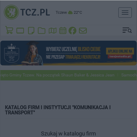
Tczew
22°C
Toggl
naviga
miny Tczew. Na początek Shaun Baker & Jessica Jean
Samochody Goog
KATALOG FIRM I INSTYTUCJI "KOMUNIKACJA I
TRANSPORT"
Szukaj w katalogu firm