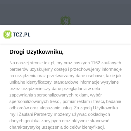
© 2001-2026 Tczew - TCZ.PL Sp. z o.o. Internetowy Serwis Informacyjny Miasta
Tczewa
Drogi Użytkowniku,
Na naszej stronie tcz.pl, my oraz naszych 1162 zaufanych
partnerów uzyskujemy dostęp i przechowujemy informacje
na urządzeniu oraz przetwarzamy dane osobowe, takie jak
unikalne identyfikatory, standardowe informacje wysyłane
przez urządzenie czy dane przeglądania w celu
zapewniania spersonalizowanych reklam, wybór
O FIRMIE
POLITYKA PRYWATNOŚCI
HOSTING
spersonalizowanych treści, pomiar reklam i treści, badanie
REKLAMA
WSPÓŁPRACA
RSS
FACEBOOK
KONTAKT
odbiorców oraz ulepszanie usług. Za zgodą Użytkownika
my i Zaufani Partnerzy możemy używać dokładnych
Nasze serwisy
danych geolokalizacyjnych oraz aktywnie skanować
charakterystykę urządzenia do celów identyfikacji.
Aktualności
Muzyka i kultura