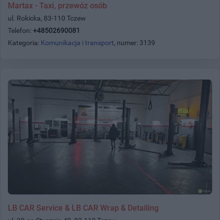
Martax - Taxi, przewóz osób
ul. Rokicka, 83-110 Tczew
Telefon:
+48502690081
Kategoria:
Komunikacja i transport
, numer: 3139
LB CAR Service & LB CAR Wrap & Detailing