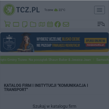
Tczew
22°C
Toggl
naviga
to Gminy Tczew. Na początek Shaun Baker & Jessica Jean
Samochody 
KATALOG FIRM I INSTYTUCJI "KOMUNIKACJA I
TRANSPORT"
Szukaj w katalogu firm