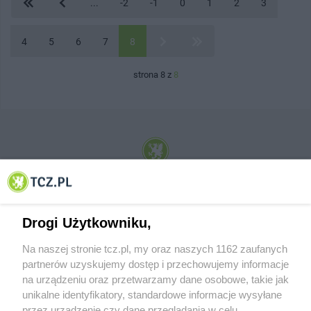
...
-2
-1
0
1
2
3
4
5
6
7
8
strona 8 z
8
© 2001-2026 Tczew - TCZ.PL Sp. z o.o. Internetowy Serwis Informacyjny Miasta
Tczewa
Drogi Użytkowniku,
Na naszej stronie tcz.pl, my oraz naszych 1162 zaufanych
partnerów uzyskujemy dostęp i przechowujemy informacje
na urządzeniu oraz przetwarzamy dane osobowe, takie jak
unikalne identyfikatory, standardowe informacje wysyłane
przez urządzenie czy dane przeglądania w celu