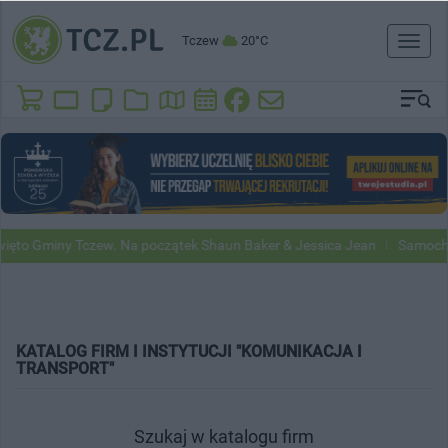
Tczew
20°C
Toggl
naviga
to Gminy Tczew. Na początek Shaun Baker & Jessica Jean
Samochody 
KATALOG FIRM I INSTYTUCJI "KOMUNIKACJA I
TRANSPORT"
Szukaj w katalogu firm