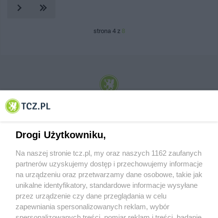
strona 4 z
8
© 2001-2026 Tczew - TCZ.PL Sp. z o.o. Internetowy Serwis Informacyjny Miasta
Tczewa
Drogi Użytkowniku,
Na naszej stronie tcz.pl, my oraz naszych 1162 zaufanych
partnerów uzyskujemy dostęp i przechowujemy informacje
na urządzeniu oraz przetwarzamy dane osobowe, takie jak
unikalne identyfikatory, standardowe informacje wysyłane
przez urządzenie czy dane przeglądania w celu
zapewniania spersonalizowanych reklam, wybór
O FIRMIE
POLITYKA PRYWATNOŚCI
HOSTING
spersonalizowanych treści, pomiar reklam i treści, badanie