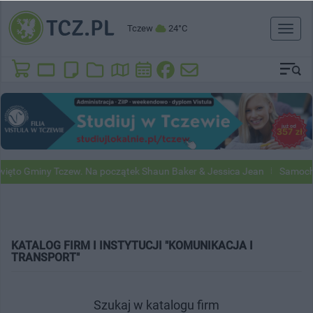
Tczew
24°C
Toggl
naviga
to Gminy Tczew. Na początek Shaun Baker & Jessica Jean
Samochody
KATALOG FIRM I INSTYTUCJI "KOMUNIKACJA I
TRANSPORT"
Szukaj w katalogu firm