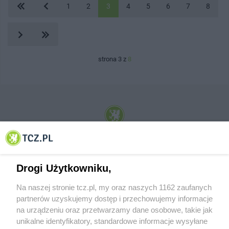
1
2
3
4
5
6
7
8
strona 3 z
8
© 2001-2026 Tczew - TCZ.PL Sp. z o.o. Internetowy Serwis Informacyjny Miasta
Tczewa
Drogi Użytkowniku,
Na naszej stronie tcz.pl, my oraz naszych 1162 zaufanych
partnerów uzyskujemy dostęp i przechowujemy informacje
na urządzeniu oraz przetwarzamy dane osobowe, takie jak
unikalne identyfikatory, standardowe informacje wysyłane