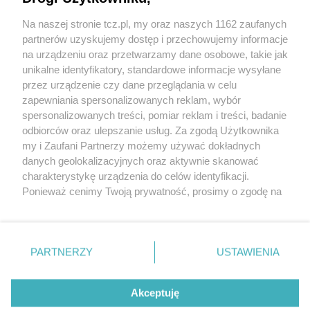
Na naszej stronie tcz.pl, my oraz naszych 1162 zaufanych
partnerów uzyskujemy dostęp i przechowujemy informacje
na urządzeniu oraz przetwarzamy dane osobowe, takie jak
unikalne identyfikatory, standardowe informacje wysyłane
przez urządzenie czy dane przeglądania w celu
zapewniania spersonalizowanych reklam, wybór
O FIRMIE
POLITYKA PRYWATNOŚCI
HOSTING
spersonalizowanych treści, pomiar reklam i treści, badanie
REKLAMA
WSPÓŁPRACA
RSS
FACEBOOK
KONTAKT
odbiorców oraz ulepszanie usług. Za zgodą Użytkownika
my i Zaufani Partnerzy możemy używać dokładnych
Nasze serwisy
danych geolokalizacyjnych oraz aktywnie skanować
charakterystykę urządzenia do celów identyfikacji.
Aktualności
Muzyka i kultura
Ponieważ cenimy Twoją prywatność, prosimy o zgodę na
Tcz24
Archiwum wydarzeń
korzystanie z tych technologii poprzez kliknięcie
Kronika Policyjna
Telewizja Internetowa
„Akceptuję”. Zgoda jest dobrowolna i zawsze możesz ją
Kalendarz imprez
Sport
zmienić/wycofać klikając przycisk ustawień prywatności
Salony urody i masażu
Żłobki i przedszkola
PARTNERZY
USTAWIENIA
Historia miasta
Zdjęcia miasta
znajdujący się w lewym dolnym rogu strony
. Niektóre
Władze miasta
Zabytki
rodzaje przetwarzania danych nie wymagają zgody
użytkownika, ale masz prawo sprzeciwić się takiemu
Akceptuję
przetwarzaniu. Preferencje będą miały zastosowania tylko