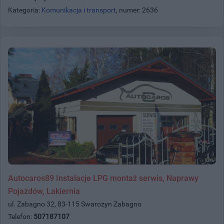
Kategoria:
Komunikacja i transport
, numer: 2636
Autocaros89 Instalacje LPG montaż serwis, Naprawy
Pojazdów, Lakiernia
ul. Zabagno 32, 83-115 Swarożyn Zabagno
Telefon:
507187107