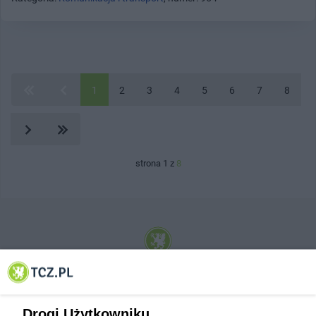
1
2
3
4
5
6
7
8
strona 1 z
8
© 2001-2026 Tczew - TCZ.PL Sp. z o.o. Internetowy Serwis Informacyjny Miasta
Tczewa
Drogi Użytkowniku,