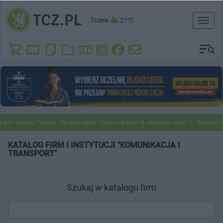
Tczew
21°C
Toggl
naviga
miny Tczew. Na początek Shaun Baker & Jessica Jean
Samochody Goog
KATALOG FIRM I INSTYTUCJI "KOMUNIKACJA I
TRANSPORT"
Szukaj w katalogu firm