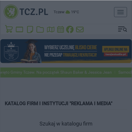
Tczew
19°C
Toggl
naviga
o Gminy Tczew. Na początek Shaun Baker & Jessica Jean
Samochody G
KATALOG FIRM I INSTYTUCJI "REKLAMA I MEDIA"
Szukaj w katalogu firm