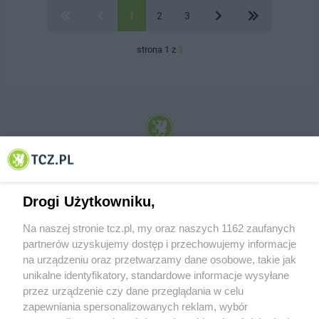
1
2
3
strona 1 z
3
© 2001-2026 Tczew - TCZ.PL Sp. z o.o. Internetowy Serwis Informacyjny Miasta
Tczewa
Drogi Użytkowniku,
Na naszej stronie tcz.pl, my oraz naszych 1162 zaufanych
partnerów uzyskujemy dostęp i przechowujemy informacje
na urządzeniu oraz przetwarzamy dane osobowe, takie jak
unikalne identyfikatory, standardowe informacje wysyłane
przez urządzenie czy dane przeglądania w celu
zapewniania spersonalizowanych reklam, wybór
O FIRMIE
POLITYKA PRYWATNOŚCI
HOSTING