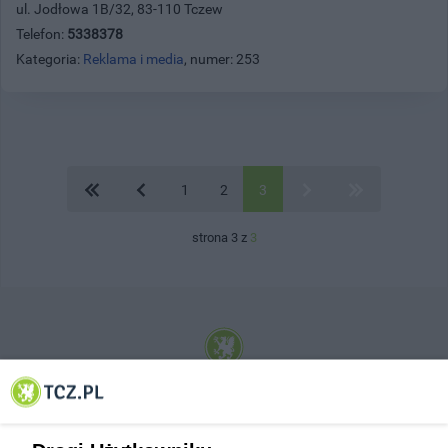
ul. Jodłowa 1B/32, 83-110 Tczew
Telefon:
5338378
Kategoria:
Reklama i media
, numer: 253
1
2
3
strona 3 z
3
© 2001-2026 Tczew - TCZ.PL Sp. z o.o. Internetowy Serwis Informacyjny Miasta
Tczewa