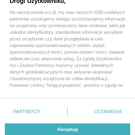
Drogi Użytkowniku,
Na naszej stronie tcz.pl, my oraz naszych 1160 zaufanych
partnerów uzyskujemy dostęp i przechowujemy informacje
na urządzeniu oraz przetwarzamy dane osobowe, takie jak
unikalne identyfikatory, standardowe informacje wysyłane
przez urządzenie czy dane przeglądania w celu
zapewniania spersonalizowanych reklam, wybór
O FIRMIE
POLITYKA PRYWATNOŚCI
HOSTING
spersonalizowanych treści, pomiar reklam i treści, badanie
REKLAMA
WSPÓŁPRACA
RSS
FACEBOOK
KONTAKT
odbiorców oraz ulepszanie usług. Za zgodą Użytkownika
my i Zaufani Partnerzy możemy używać dokładnych
Nasze serwisy
danych geolokalizacyjnych oraz aktywnie skanować
charakterystykę urządzenia do celów identyfikacji.
Aktualności
Muzyka i kultura
Ponieważ cenimy Twoją prywatność, prosimy o zgodę na
Tcz24
Archiwum wydarzeń
korzystanie z tych technologii poprzez kliknięcie
Kronika Policyjna
Telewizja Internetowa
„Akceptuję”. Zgoda jest dobrowolna i zawsze możesz ją
Kalendarz imprez
Sport
zmienić/wycofać klikając przycisk ustawień prywatności
Salony urody i masażu
Żłobki i przedszkola
PARTNERZY
USTAWIENIA
Historia miasta
Zdjęcia miasta
znajdujący się w lewym dolnym rogu strony
. Niektóre
Władze miasta
Zabytki
rodzaje przetwarzania danych nie wymagają zgody
użytkownika, ale masz prawo sprzeciwić się takiemu
Akceptuję
przetwarzaniu. Preferencje będą miały zastosowania tylko