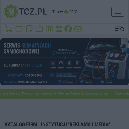
Tczew
20°C
Toggl
naviga
ęto Gminy Tczew. Na początek Shaun Baker & Jessica Jean
Samochody
KATALOG FIRM I INSTYTUCJI "REKLAMA I MEDIA"