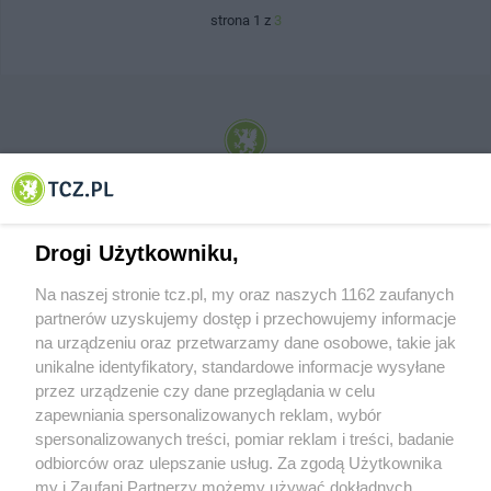
strona 1 z
3
© 2001-2026 Tczew - TCZ.PL Sp. z o.o. Internetowy Serwis Informacyjny Miasta
Tczewa
Drogi Użytkowniku,
Na naszej stronie tcz.pl, my oraz naszych 1162 zaufanych
partnerów uzyskujemy dostęp i przechowujemy informacje
na urządzeniu oraz przetwarzamy dane osobowe, takie jak
unikalne identyfikatory, standardowe informacje wysyłane
przez urządzenie czy dane przeglądania w celu
zapewniania spersonalizowanych reklam, wybór
O FIRMIE
POLITYKA PRYWATNOŚCI
HOSTING
spersonalizowanych treści, pomiar reklam i treści, badanie
REKLAMA
WSPÓŁPRACA
RSS
FACEBOOK
KONTAKT
odbiorców oraz ulepszanie usług. Za zgodą Użytkownika
my i Zaufani Partnerzy możemy używać dokładnych