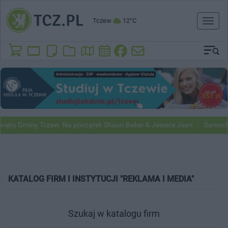
Tczew
12°C
Toggl
naviga
o Gminy Tczew. Na początek Shaun Baker & Jessica Jean
Samochody 
KATALOG FIRM I INSTYTUCJI "REKLAMA I MEDIA"
Szukaj w katalogu firm