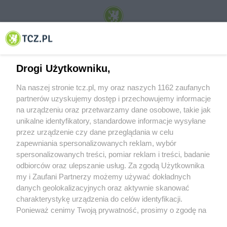
© 2001-2026 Tczew - TCZ.PL Sp. z o.o. Internetowy Serwis Informacyjny Miasta
Tczewa
Drogi Użytkowniku,
Na naszej stronie tcz.pl, my oraz naszych 1162 zaufanych
partnerów uzyskujemy dostęp i przechowujemy informacje
na urządzeniu oraz przetwarzamy dane osobowe, takie jak
unikalne identyfikatory, standardowe informacje wysyłane
przez urządzenie czy dane przeglądania w celu
zapewniania spersonalizowanych reklam, wybór
O FIRMIE
POLITYKA PRYWATNOŚCI
HOSTING
spersonalizowanych treści, pomiar reklam i treści, badanie
REKLAMA
WSPÓŁPRACA
RSS
FACEBOOK
KONTAKT
odbiorców oraz ulepszanie usług. Za zgodą Użytkownika
my i Zaufani Partnerzy możemy używać dokładnych
Nasze serwisy
danych geolokalizacyjnych oraz aktywnie skanować
charakterystykę urządzenia do celów identyfikacji.
Aktualności
Muzyka i kultura
Ponieważ cenimy Twoją prywatność, prosimy o zgodę na
Tcz24
Archiwum wydarzeń
korzystanie z tych technologii poprzez kliknięcie
Kronika Policyjna
Telewizja Internetowa