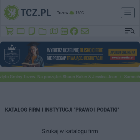
Tczew
16°C
Toggl
naviga
ęto Gminy Tczew. Na początek Shaun Baker & Jessica Jean
Samochod
KATALOG FIRM I INSTYTUCJI "PRAWO I PODATKI"
Szukaj w katalogu firm