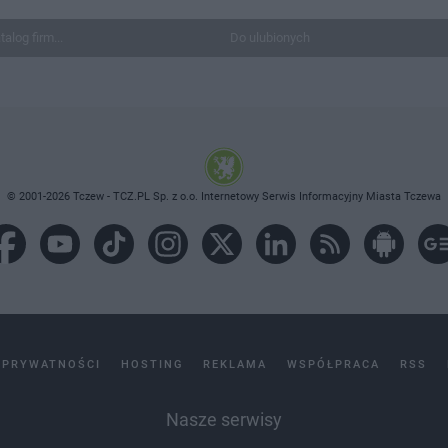
talog firm...
Do ulubionych
© 2001-2026 Tczew - TCZ.PL Sp. z o.o. Internetowy Serwis Informacyjny Miasta Tczewa
 PRYWATNOŚCI
HOSTING
REKLAMA
WSPÓŁPRACA
RSS
Nasze serwisy