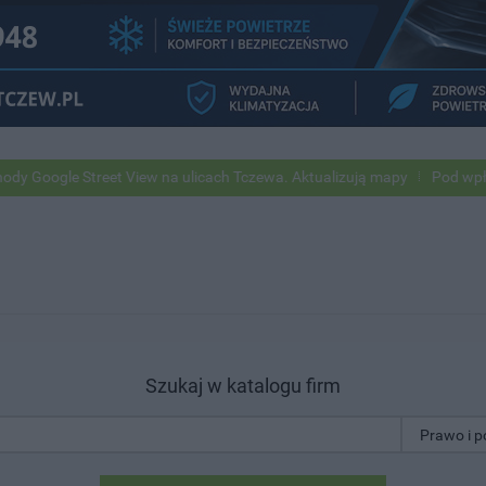
ogle Street View na ulicach Tczewa. Aktualizują mapy
Pod wpływem a
Szukaj w katalogu firm