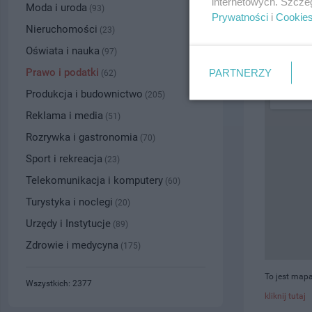
internetowych. Szcze
Moda i uroda
(93)
Prywatności
i
Cookie
PRZYBLI
Nieruchomości
(23)
Oświata i nauka
(97)
Prawo i podatki
PARTNERZY
(62)
Produkcja i budownictwo
(205)
Reklama i media
(51)
Rozrywka i gastronomia
(70)
Sport i rekreacja
(23)
Telekomunikacja i komputery
(60)
Turystyka i noclegi
(20)
Urzędy i Instytucje
(89)
Zdrowie i medycyna
(175)
To jest mapa
Wszystkich: 2377
kliknij tutaj