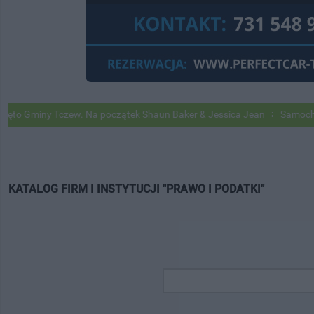
Gminy Tczew. Na początek Shaun Baker & Jessica Jean
Samochody Go
KATALOG FIRM I INSTYTUCJI "PRAWO I PODATKI"