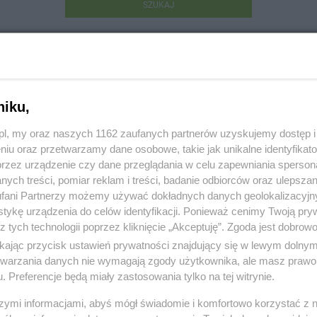
SZUKAJ
niku,
z.pl, my oraz naszych 1162 zaufanych partnerów uzyskujemy dostęp
niu oraz przetwarzamy dane osobowe, takie jak unikalne identyfikat
achunkowe JANINA Sp. z o.o.
przez urządzenie czy dane przeglądania w celu zapewniania sperson
ych treści, pomiar reklam i treści, badanie odbiorców oraz ulepszan
sia Puchatka 5/4, 83-110 Tczew
fani Partnerzy możemy używać dokładnych danych geolokalizacyjn
tykę urządzenia do celów identyfikacji. Ponieważ cenimy Twoją pry
27078
z tych technologii poprzez kliknięcie „Akceptuję”. Zgoda jest dobro
ikając przycisk ustawień prywatności znajdujący się w lewym dolny
:
Prawo i podatki
etwarzania danych nie wymagają zgody użytkownika, ale masz prawo 
. Preferencje będą miały zastosowania tylko na tej witrynie.
 3152, wyświetleń: 543
szymi informacjami, abyś mógł świadomie i komfortowo korzystać z