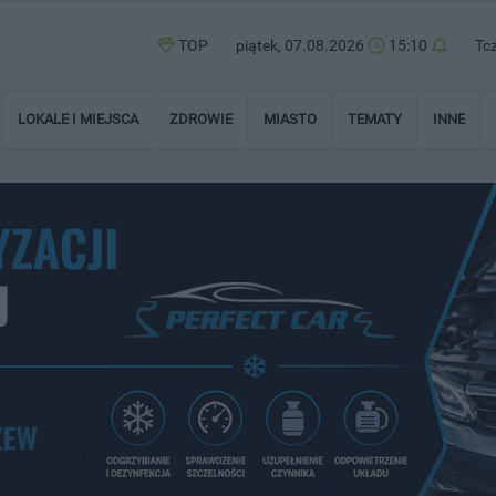
TOP
piątek, 07.08.2026
15:10
Tc
LOKALE I MIEJSCA
ZDROWIE
MIASTO
TEMATY
INNE