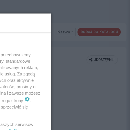
Nazwa ↑
DODAJ DO KATALOGU
 i przechowujemy
UDOSTĘPNIJ
ory, standardowe
alizowanych reklam,
ie usług. Za zgodą
ych oraz aktywnie
watność, prosimy o
wolna i zawsze możesz
m rogu strony
.
sprzeciwić się
 naszych serwisów