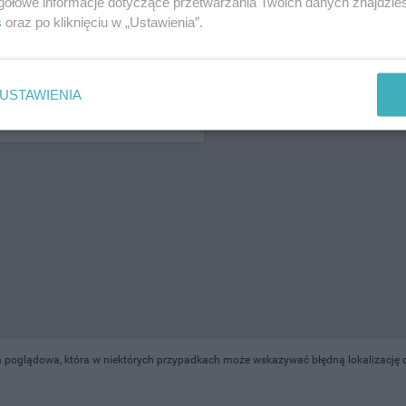
gółowe informacje dotyczące przetwarzania Twoich danych znajdzi
s
oraz po kliknięciu w „Ustawienia”.
ŻONA LOKALIZACJA NA MAPIE
USTAWIENIA
 poglądowa, która w niektórych przypadkach może wskazywać błędną lokalizację o