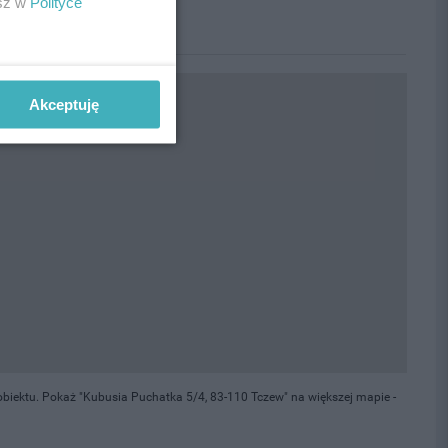
esz w
Polityce
Akceptuję
biektu. Pokaż "Kubusia Puchatka 5/4, 83-110 Tczew" na większej mapie -