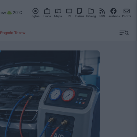
zew
20°C
Zgłoś
Praca
Mapa
TV
Galeria
Katalog
RSS
Facebook
Poczta
Pogoda Tczew