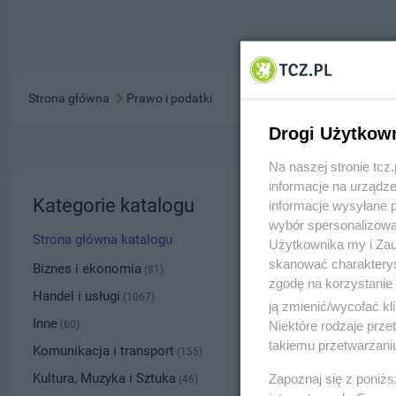
Strona główna
Prawo i podatki
Drogi Użytkow
Na naszej stronie tc
informacje na urządze
Biuro R
Kategorie katalogu
informacje wysyłane 
wybór spersonalizowan
ul. Kubu
Strona główna katalogu
Użytkownika my i Zau
skanować charakterys
5853
Biznes i ekonomia
(81)
zgodę na korzystanie 
Handel i usługi
(1067)
ją zmienić/wycofać kl
Kategoria
Inne
Niektóre rodzaje prz
(60)
takiemu przetwarzaniu
Komunikacja i transport
(155)
Numer wpisu
Kultura, Muzyka i Sztuka
Zapoznaj się z poniż
(46)