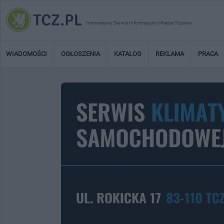
Internetowy Serwis Informacyjny Miasta Tczewa
WIADOMOŚCI
OGŁOSZENIA
KATALOG
REKLAMA
PRACA