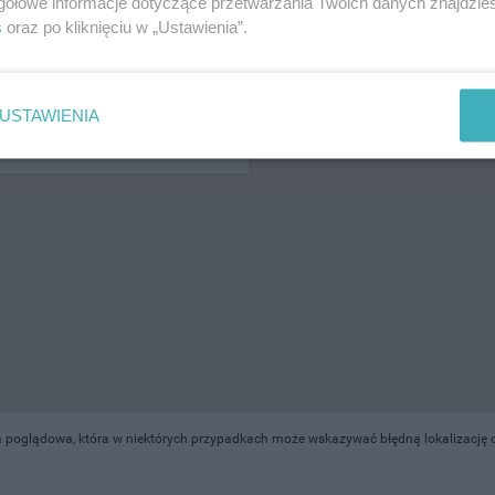
gółowe informacje dotyczące przetwarzania Twoich danych znajdzi
s
oraz po kliknięciu w „Ustawienia”.
ŻONA LOKALIZACJA NA MAPIE
USTAWIENIA
 poglądowa, która w niektórych przypadkach może wskazywać błędną lokalizację ob