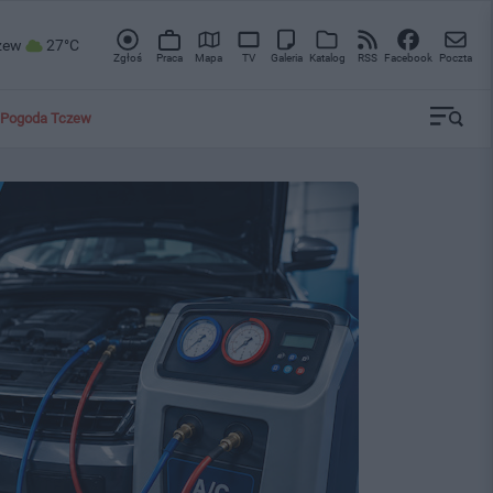
zew
27°C
Zgłoś
Praca
Mapa
TV
Galeria
Katalog
RSS
Facebook
Poczta
Pogoda Tczew