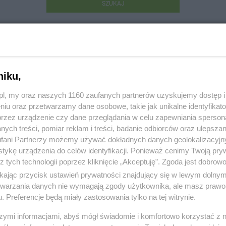
SZUKAJ
niku,
z.pl, my oraz naszych 1160 zaufanych partnerów uzyskujemy dostęp
niu oraz przetwarzamy dane osobowe, takie jak unikalne identyfikat
aria Doradcy Prawnego Sławomir Poniatowski
przez urządzenie czy dane przeglądania w celu zapewniania sperson
ych treści, pomiar reklam i treści, badanie odbiorców oraz ulepszan
ewska, 7, 83-220 Skórcz
fani Partnerzy możemy używać dokładnych danych geolokalizacyjn
tykę urządzenia do celów identyfikacji. Ponieważ cenimy Twoją pry
05311
z tych technologii poprzez kliknięcie „Akceptuję”. Zgoda jest dobro
ikając przycisk ustawień prywatności znajdujący się w lewym dolny
:
Prawo i podatki
etwarzania danych nie wymagają zgody użytkownika, ale masz prawo 
. Preferencje będą miały zastosowania tylko na tej witrynie.
 3070, wyświetleń: 1014
szymi informacjami, abyś mógł świadomie i komfortowo korzystać z