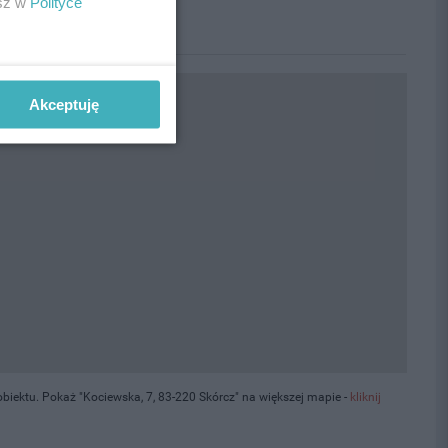
esz w
Polityce
Akceptuję
iektu. Pokaż "Kociewska, 7, 83-220 Skórcz" na większej mapie -
kliknij