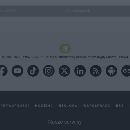
talog firm...
Do ulubionych
© 2001-2026 Tczew - TCZ.PL Sp. z o.o. Internetowy Serwis Informacyjny Miasta Tczewa
 PRYWATNOŚCI
HOSTING
REKLAMA
WSPÓŁPRACA
RSS
Nasze serwisy