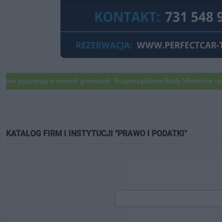
pozostaje w swoich granicach. Rozporządzenie Rady Ministrów opubli
KATALOG FIRM I INSTYTUCJI "PRAWO I PODATKI"