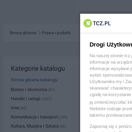
Strona główna
Prawo i podatki
Drogi Użytkow
Na naszej stronie tc
informacje na urządze
Kancel
Kategorie katalogu
informacje wysyłane 
wybór spersonalizowan
ul. Koci
Strona główna katalogu
Użytkownika my i Zau
skanować charakterys
7972
Biznes i ekonomia
(81)
zgodę na korzystanie 
Handel i usługi
(1067)
ją zmienić/wycofać kl
Kategoria
Inne
Niektóre rodzaje prz
(60)
takiemu przetwarzaniu
Komunikacja i transport
(155)
Numer wpisu
Kultura, Muzyka i Sztuka
Zapoznaj się z poniż
(46)