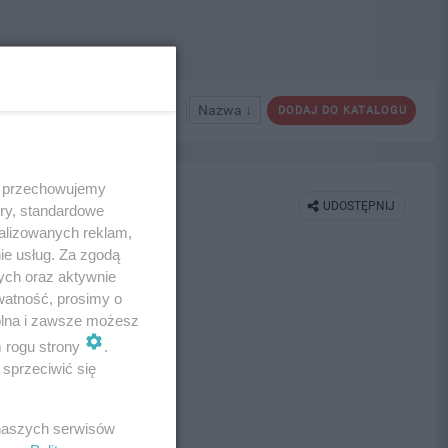
Nazwa ↓
DODAJ DO KATALOGU
 i przechowujemy
UDOSTĘPNIJ
ory, standardowe
alizowanych reklam,
ie usług. Za zgodą
ych oraz aktywnie
watność, prosimy o
wolna i zawsze możesz
m rogu strony
.
sprzeciwić się
 naszych serwisów