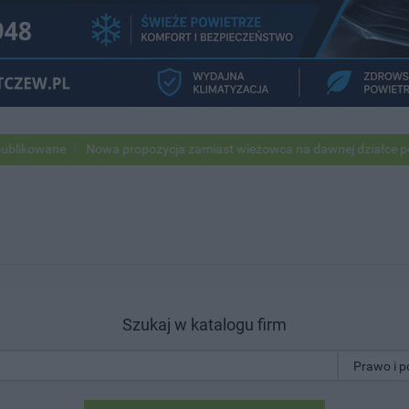
kowane
Nowa propozycja zamiast wieżowca na dawnej działce po USC
Szukaj w katalogu firm