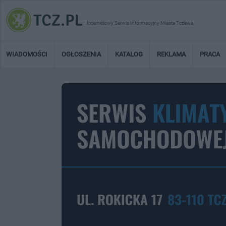
Internetowy Serwis Informacyjny Miasta Tczewa
WIADOMOŚCI
OGŁOSZENIA
KATALOG
REKLAMA
PRACA