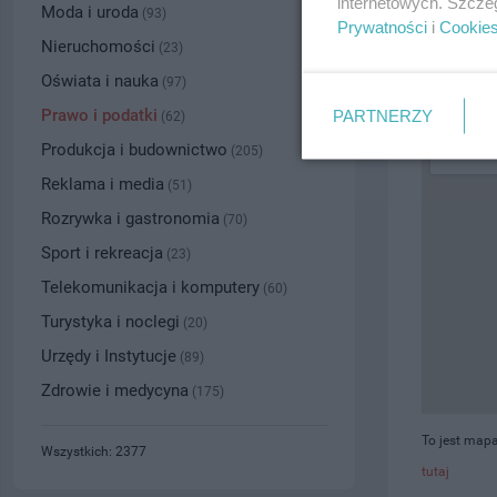
internetowych. Szcze
Moda i uroda
(93)
Prywatności
i
Cookie
PRZYBLI
Nieruchomości
(23)
Oświata i nauka
(97)
Prawo i podatki
PARTNERZY
(62)
Produkcja i budownictwo
(205)
Reklama i media
(51)
Rozrywka i gastronomia
(70)
Sport i rekreacja
(23)
Telekomunikacja i komputery
(60)
Turystyka i noclegi
(20)
Urzędy i Instytucje
(89)
Zdrowie i medycyna
(175)
To jest mapa
Wszystkich: 2377
tutaj