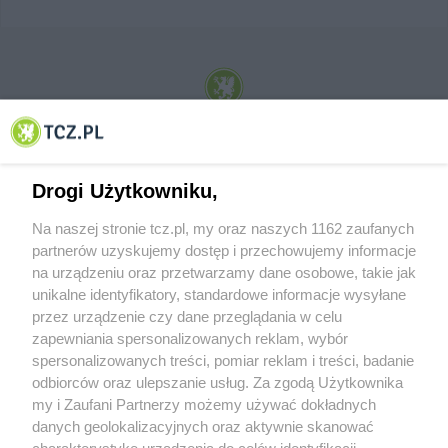
© 2001-2026 Tczew - TCZ.PL Sp. z o.o. Internetowy Serwis Informacyjny Miasta
Tczewa
Drogi Użytkowniku,
Na naszej stronie tcz.pl, my oraz naszych 1162 zaufanych
partnerów uzyskujemy dostęp i przechowujemy informacje
na urządzeniu oraz przetwarzamy dane osobowe, takie jak
unikalne identyfikatory, standardowe informacje wysyłane
przez urządzenie czy dane przeglądania w celu
zapewniania spersonalizowanych reklam, wybór
O FIRMIE
POLITYKA PRYWATNOŚCI
HOSTING
spersonalizowanych treści, pomiar reklam i treści, badanie
REKLAMA
WSPÓŁPRACA
RSS
FACEBOOK
KONTAKT
odbiorców oraz ulepszanie usług. Za zgodą Użytkownika
my i Zaufani Partnerzy możemy używać dokładnych
Nasze serwisy
danych geolokalizacyjnych oraz aktywnie skanować
charakterystykę urządzenia do celów identyfikacji.