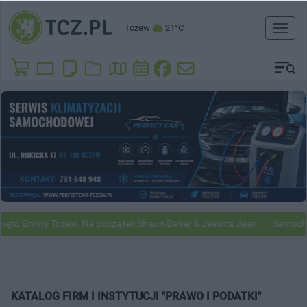
Tczew
21°C
Toggl
naviga
ęto Gminy Tczew. Na początek Shaun Baker & Jessica Jean
Samochody
KATALOG FIRM I INSTYTUCJI "PRAWO I PODATKI"