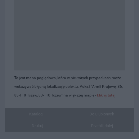
To jest mapa poglądowa, która w niektórych przypadkach może
wskazywać błędną lokalizację obiektu. Pokaż "Armii Krajowej 86,
83-110 Tczew, 83-110 Tczew" na większej mapie -
kliknij tutaj
Katalog...
Do ulubionych
Drukuj
Prześlij dalej