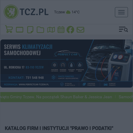
Tczew
14°C
Toggl
naviga
ięto Gminy Tczew. Na początek Shaun Baker & Jessica Jean
Samochod
KATALOG FIRM I INSTYTUCJI "PRAWO I PODATKI"