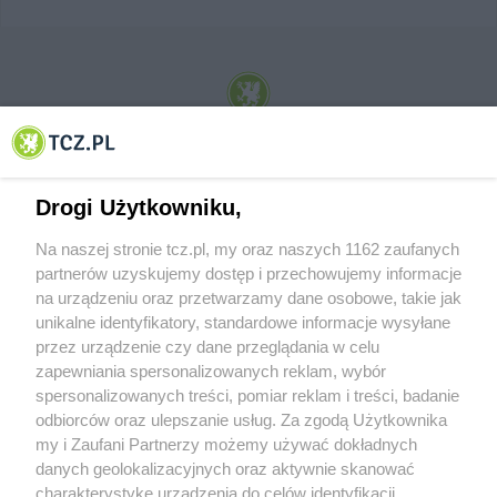
© 2001-2026 Tczew - TCZ.PL Sp. z o.o. Internetowy Serwis Informacyjny Miasta
Tczewa
Drogi Użytkowniku,
Na naszej stronie tcz.pl, my oraz naszych 1162 zaufanych
partnerów uzyskujemy dostęp i przechowujemy informacje
na urządzeniu oraz przetwarzamy dane osobowe, takie jak
unikalne identyfikatory, standardowe informacje wysyłane
przez urządzenie czy dane przeglądania w celu
zapewniania spersonalizowanych reklam, wybór
O FIRMIE
POLITYKA PRYWATNOŚCI
HOSTING
spersonalizowanych treści, pomiar reklam i treści, badanie
REKLAMA
WSPÓŁPRACA
RSS
FACEBOOK
KONTAKT
odbiorców oraz ulepszanie usług. Za zgodą Użytkownika
my i Zaufani Partnerzy możemy używać dokładnych
Nasze serwisy
danych geolokalizacyjnych oraz aktywnie skanować
charakterystykę urządzenia do celów identyfikacji.