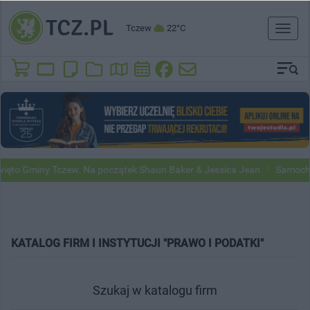
Tczew
22°C
Toggl
naviga
ięto Gminy Tczew. Na początek Shaun Baker & Jessica Jean
Samochod
KATALOG FIRM I INSTYTUCJI "PRAWO I PODATKI"
Szukaj w katalogu firm