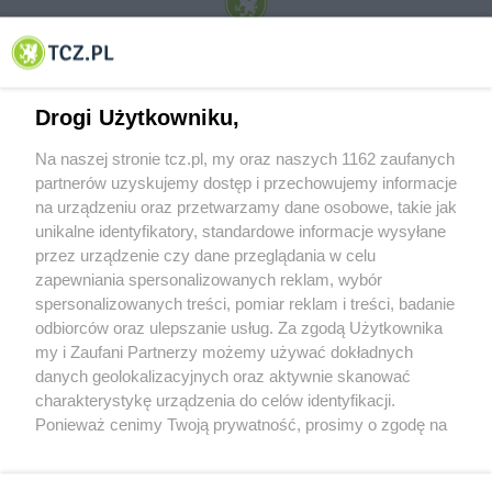
© 2001-2026 Tczew - TCZ.PL Sp. z o.o. Internetowy Serwis Informacyjny Miasta
Tczewa
Drogi Użytkowniku,
Na naszej stronie tcz.pl, my oraz naszych 1162 zaufanych
partnerów uzyskujemy dostęp i przechowujemy informacje
na urządzeniu oraz przetwarzamy dane osobowe, takie jak
unikalne identyfikatory, standardowe informacje wysyłane
przez urządzenie czy dane przeglądania w celu
zapewniania spersonalizowanych reklam, wybór
O FIRMIE
POLITYKA PRYWATNOŚCI
HOSTING
spersonalizowanych treści, pomiar reklam i treści, badanie
REKLAMA
WSPÓŁPRACA
RSS
FACEBOOK
KONTAKT
odbiorców oraz ulepszanie usług. Za zgodą Użytkownika
my i Zaufani Partnerzy możemy używać dokładnych
Nasze serwisy
danych geolokalizacyjnych oraz aktywnie skanować
charakterystykę urządzenia do celów identyfikacji.
Aktualności
Muzyka i kultura
Ponieważ cenimy Twoją prywatność, prosimy o zgodę na
Tcz24
Archiwum wydarzeń
korzystanie z tych technologii poprzez kliknięcie
Kronika Policyjna
Telewizja Internetowa
„Akceptuję”. Zgoda jest dobrowolna i zawsze możesz ją
Kalendarz imprez
Sport