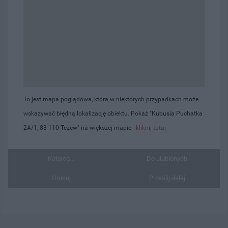
To jest mapa poglądowa, która w niektórych przypadkach może
wskazywać błędną lokalizację obiektu. Pokaż "Kubusia Puchatka
2A/1, 83-110 Tczew" na większej mapie -
kliknij tutaj
Katalog...
Do ulubionych
Drukuj
Prześlij dalej