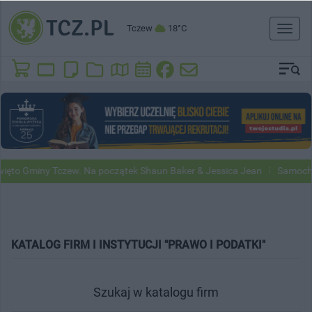
Tczew
18°C
Toggl
naviga
ęto Gminy Tczew. Na początek Shaun Baker & Jessica Jean
Samochod
KATALOG FIRM I INSTYTUCJI "PRAWO I PODATKI"
Szukaj w katalogu firm