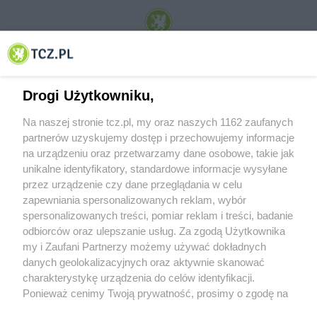
© 2001-2026 Tczew - TCZ.PL Sp. z o.o. Internetowy Serwis Informacyjny Miasta
Tczewa
Drogi Użytkowniku,
Na naszej stronie tcz.pl, my oraz naszych 1162 zaufanych
partnerów uzyskujemy dostęp i przechowujemy informacje
na urządzeniu oraz przetwarzamy dane osobowe, takie jak
unikalne identyfikatory, standardowe informacje wysyłane
przez urządzenie czy dane przeglądania w celu
zapewniania spersonalizowanych reklam, wybór
O FIRMIE
POLITYKA PRYWATNOŚCI
HOSTING
spersonalizowanych treści, pomiar reklam i treści, badanie
REKLAMA
WSPÓŁPRACA
RSS
FACEBOOK
KONTAKT
odbiorców oraz ulepszanie usług. Za zgodą Użytkownika
my i Zaufani Partnerzy możemy używać dokładnych
Nasze serwisy
danych geolokalizacyjnych oraz aktywnie skanować
charakterystykę urządzenia do celów identyfikacji.
Aktualności
Muzyka i kultura
Ponieważ cenimy Twoją prywatność, prosimy o zgodę na
Tcz24
Archiwum wydarzeń
korzystanie z tych technologii poprzez kliknięcie
Kronika Policyjna
Telewizja Internetowa