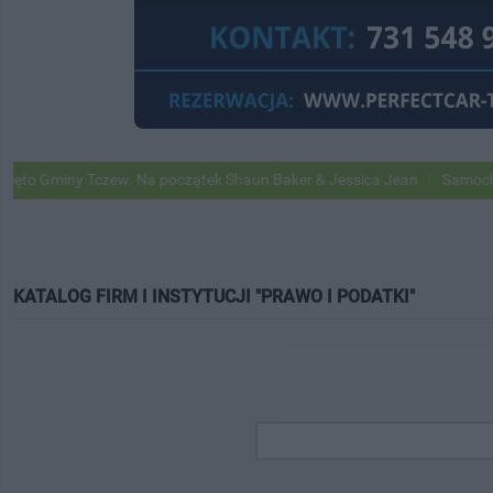
 Gminy Tczew. Na początek Shaun Baker & Jessica Jean
Samochody Go
KATALOG FIRM I INSTYTUCJI "PRAWO I PODATKI"