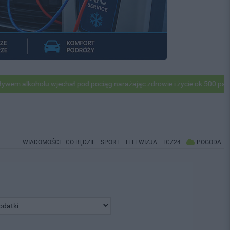
alkoholu wjechał pod pociąg narażając zdrowie i życie ok 500 pasażeró
WIADOMOŚCI
CO BĘDZIE
SPORT
TELEWIZJA
TCZ24
POGODA