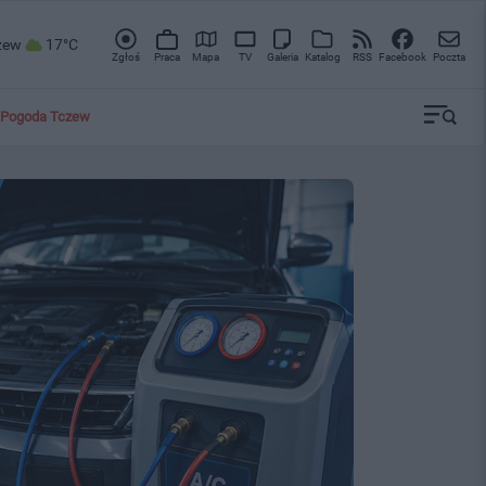
zew
17°C
Zgłoś
Praca
Mapa
TV
Galeria
Katalog
RSS
Facebook
Poczta
Pogoda Tczew