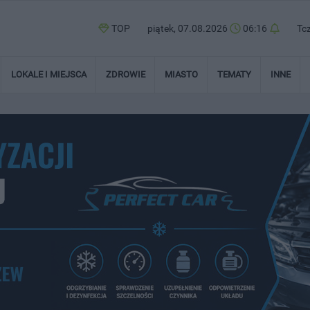
TOP
piątek, 07.08.2026
06:16
Tc
LOKALE I MIEJSCA
ZDROWIE
MIASTO
TEMATY
INNE