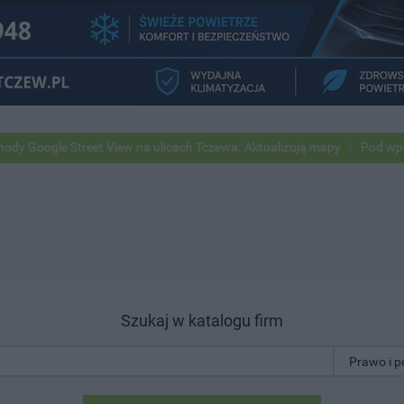
ogle Street View na ulicach Tczewa. Aktualizują mapy
Pod wpływem 
Szukaj w katalogu firm