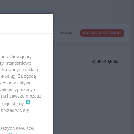
Nazwa ↓
DODAJ DO KATALOGU
 i przechowujemy
UDOSTĘPNIJ
ory, standardowe
alizowanych reklam,
ie usług. Za zgodą
ych oraz aktywnie
watność, prosimy o
wolna i zawsze możesz
m rogu strony
.
sprzeciwić się
 naszych serwisów