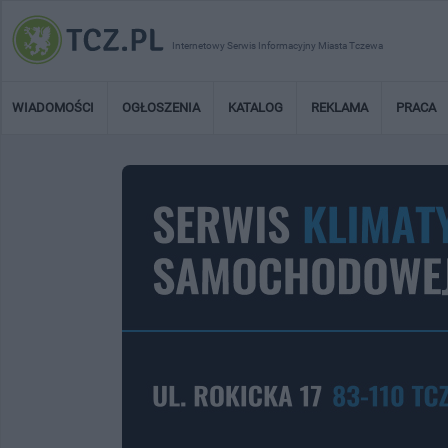
Internetowy Serwis Informacyjny Miasta Tczewa
WIADOMOŚCI
OGŁOSZENIA
KATALOG
REKLAMA
PRACA