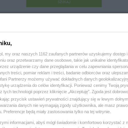
SZUKAJ
niku,
z.pl, my oraz naszych 1162 zaufanych partnerów uzyskujemy dostęp
niu oraz przetwarzamy dane osobowe, takie jak unikalne identyfikat
z Liegmann Kancelaria Adwokacka
przez urządzenie czy dane przeglądania w celu zapewniania sperson
ych treści, pomiar reklam i treści, badanie odbiorców oraz ulepszan
aderewskiego 19b, 83-110 Tczew
fani Partnerzy możemy używać dokładnych danych geolokalizacyjn
tykę urządzenia do celów identyfikacji. Ponieważ cenimy Twoją pry
52773,7775550
z tych technologii poprzez kliknięcie „Akceptuję”. Zgoda jest dobro
ikając przycisk ustawień prywatności znajdujący się w lewym dolny
:
Prawo i podatki
etwarzania danych nie wymagają zgody użytkownika, ale masz prawo 
. Preferencje będą miały zastosowania tylko na tej witrynie.
 2304, wyświetleń: 8893
szymi informacjami, abyś mógł świadomie i komfortowo korzystać z