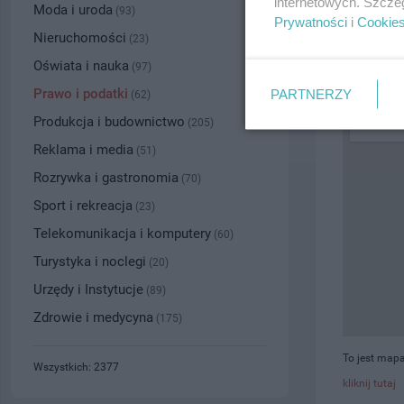
internetowych. Szcze
Moda i uroda
(93)
Prywatności
i
Cookie
PRZYBLI
Nieruchomości
(23)
Oświata i nauka
(97)
Prawo i podatki
PARTNERZY
(62)
Produkcja i budownictwo
(205)
Reklama i media
(51)
Rozrywka i gastronomia
(70)
Sport i rekreacja
(23)
Telekomunikacja i komputery
(60)
Turystyka i noclegi
(20)
Urzędy i Instytucje
(89)
Zdrowie i medycyna
(175)
To jest mapa
Wszystkich: 2377
kliknij tutaj