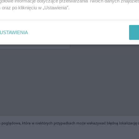
gółowe informacje dotyczące przetwarzania Twoich danych znajdzi
s
oraz po kliknięciu w „Ustawienia”.
ŻONA LOKALIZACJA NA MAPIE
USTAWIENIA
 poglądowa, która w niektórych przypadkach może wskazywać błędną lokalizację ob