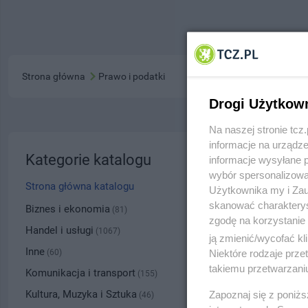
Strona główna
Prawo i podatki
Drogi Użytkow
Na naszej stronie tc
informacje na urządze
Marius
Kategorie katalogu
informacje wysyłane 
wybór spersonalizowan
ul. I. P
Strona główna katalogu
Użytkownika my i Zau
skanować charakterys
6062
Biznes i ekonomia
(81)
zgodę na korzystanie 
Handel i usługi
(1067)
ją zmienić/wycofać kl
Kategoria
Inne
Niektóre rodzaje prz
(60)
takiemu przetwarzaniu
Komunikacja i transport
(155)
Numer wpisu
Kultura, Muzyka i Sztuka
Zapoznaj się z poniż
(46)