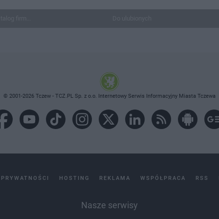
talog firm...
Do ulubionych
© 2001-2026 Tczew - TCZ.PL Sp. z o.o. Internetowy Serwis Informacyjny Miasta Tczewa
 PRYWATNOŚCI
HOSTING
REKLAMA
WSPÓŁPRACA
RSS
Nasze serwisy