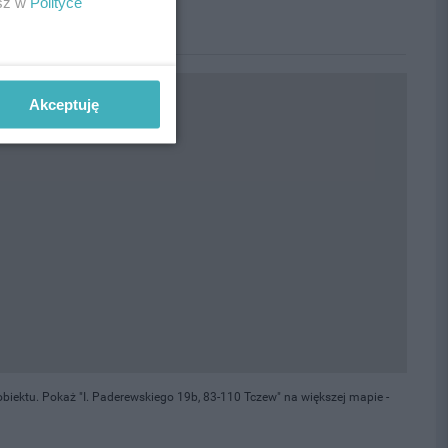
esz w
Polityce
Akceptuję
iektu. Pokaż "I. Paderewskiego 19b, 83-110 Tczew" na większej mapie -