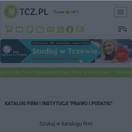
Tczew
18°C
Toggl
naviga
ęto Gminy Tczew. Na początek Shaun Baker & Jessica Jean
Samochod
KATALOG FIRM I INSTYTUCJI "PRAWO I PODATKI"
Szukaj w katalogu firm