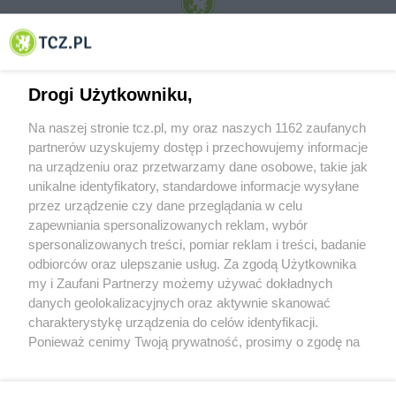
© 2001-2026 Tczew - TCZ.PL Sp. z o.o. Internetowy Serwis Informacyjny Miasta
Tczewa
Drogi Użytkowniku,
Na naszej stronie tcz.pl, my oraz naszych 1162 zaufanych
partnerów uzyskujemy dostęp i przechowujemy informacje
na urządzeniu oraz przetwarzamy dane osobowe, takie jak
unikalne identyfikatory, standardowe informacje wysyłane
przez urządzenie czy dane przeglądania w celu
zapewniania spersonalizowanych reklam, wybór
O FIRMIE
POLITYKA PRYWATNOŚCI
HOSTING
spersonalizowanych treści, pomiar reklam i treści, badanie
REKLAMA
WSPÓŁPRACA
RSS
FACEBOOK
KONTAKT
odbiorców oraz ulepszanie usług. Za zgodą Użytkownika
my i Zaufani Partnerzy możemy używać dokładnych
Nasze serwisy
danych geolokalizacyjnych oraz aktywnie skanować
charakterystykę urządzenia do celów identyfikacji.
Aktualności
Muzyka i kultura
Ponieważ cenimy Twoją prywatność, prosimy o zgodę na
Tcz24
Archiwum wydarzeń
korzystanie z tych technologii poprzez kliknięcie
Kronika Policyjna
Telewizja Internetowa
„Akceptuję”. Zgoda jest dobrowolna i zawsze możesz ją
Kalendarz imprez
Sport