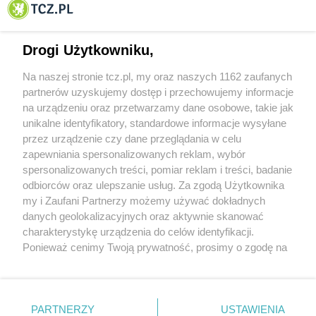
Tczewa
Drogi Użytkowniku,
Na naszej stronie tcz.pl, my oraz naszych 1162 zaufanych
partnerów uzyskujemy dostęp i przechowujemy informacje
na urządzeniu oraz przetwarzamy dane osobowe, takie jak
unikalne identyfikatory, standardowe informacje wysyłane
przez urządzenie czy dane przeglądania w celu
zapewniania spersonalizowanych reklam, wybór
O FIRMIE
POLITYKA PRYWATNOŚCI
HOSTING
spersonalizowanych treści, pomiar reklam i treści, badanie
REKLAMA
WSPÓŁPRACA
RSS
FACEBOOK
KONTAKT
odbiorców oraz ulepszanie usług. Za zgodą Użytkownika
my i Zaufani Partnerzy możemy używać dokładnych
Nasze serwisy
danych geolokalizacyjnych oraz aktywnie skanować
charakterystykę urządzenia do celów identyfikacji.
Aktualności
Muzyka i kultura
Ponieważ cenimy Twoją prywatność, prosimy o zgodę na
Tcz24
Archiwum wydarzeń
korzystanie z tych technologii poprzez kliknięcie
Kronika Policyjna
Telewizja Internetowa
„Akceptuję”. Zgoda jest dobrowolna i zawsze możesz ją
Kalendarz imprez
Sport
zmienić/wycofać klikając przycisk ustawień prywatności
Salony urody i masażu
Żłobki i przedszkola
PARTNERZY
USTAWIENIA
Historia miasta
Zdjęcia miasta
znajdujący się w lewym dolnym rogu strony
. Niektóre