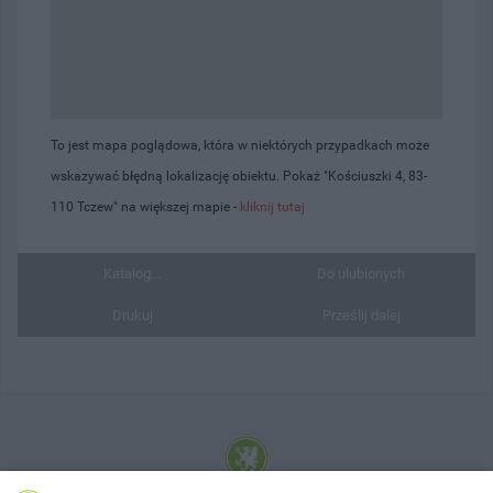
To jest mapa poglądowa, która w niektórych przypadkach może
wskazywać błędną lokalizację obiektu. Pokaż "Kościuszki 4, 83-
110 Tczew" na większej mapie -
kliknij tutaj
Katalog...
Do ulubionych
Drukuj
Prześlij dalej
© 2001-2026 Tczew - TCZ.PL Sp. z o.o. Internetowy Serwis Informacyjny Miasta