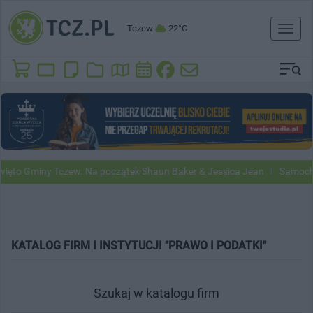
Tczew
22°C
Toggl
naviga
ięto Gminy Tczew. Na początek Shaun Baker & Jessica Jean
Samochod
KATALOG FIRM I INSTYTUCJI "PRAWO I PODATKI"
Szukaj w katalogu firm