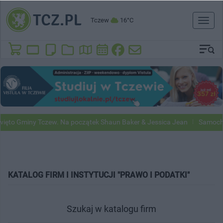
Tczew
16°C
Toggl
naviga
ięto Gminy Tczew. Na początek Shaun Baker & Jessica Jean
Samochod
KATALOG FIRM I INSTYTUCJI "PRAWO I PODATKI"
Szukaj w katalogu firm