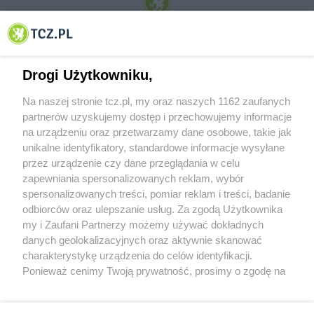
© 2001-2026 Tczew - TCZ.PL Sp. z o.o. Internetowy Serwis Informacyjny Miasta
Tczewa
Drogi Użytkowniku,
Na naszej stronie tcz.pl, my oraz naszych 1162 zaufanych
partnerów uzyskujemy dostęp i przechowujemy informacje
na urządzeniu oraz przetwarzamy dane osobowe, takie jak
unikalne identyfikatory, standardowe informacje wysyłane
przez urządzenie czy dane przeglądania w celu
zapewniania spersonalizowanych reklam, wybór
O FIRMIE
POLITYKA PRYWATNOŚCI
HOSTING
spersonalizowanych treści, pomiar reklam i treści, badanie
REKLAMA
WSPÓŁPRACA
RSS
FACEBOOK
KONTAKT
odbiorców oraz ulepszanie usług. Za zgodą Użytkownika
my i Zaufani Partnerzy możemy używać dokładnych
Nasze serwisy
danych geolokalizacyjnych oraz aktywnie skanować
charakterystykę urządzenia do celów identyfikacji.
Aktualności
Muzyka i kultura
Ponieważ cenimy Twoją prywatność, prosimy o zgodę na
Tcz24
Archiwum wydarzeń
korzystanie z tych technologii poprzez kliknięcie
Kronika Policyjna
Telewizja Internetowa
„Akceptuję”. Zgoda jest dobrowolna i zawsze możesz ją
Kalendarz imprez
Sport