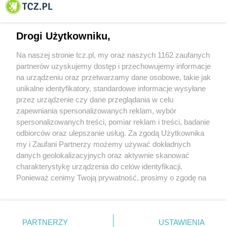
Tczewa
Drogi Użytkowniku,
Na naszej stronie tcz.pl, my oraz naszych 1162 zaufanych
partnerów uzyskujemy dostęp i przechowujemy informacje
na urządzeniu oraz przetwarzamy dane osobowe, takie jak
unikalne identyfikatory, standardowe informacje wysyłane
przez urządzenie czy dane przeglądania w celu
zapewniania spersonalizowanych reklam, wybór
O FIRMIE
POLITYKA PRYWATNOŚCI
HOSTING
spersonalizowanych treści, pomiar reklam i treści, badanie
REKLAMA
WSPÓŁPRACA
RSS
FACEBOOK
KONTAKT
odbiorców oraz ulepszanie usług. Za zgodą Użytkownika
my i Zaufani Partnerzy możemy używać dokładnych
Nasze serwisy
danych geolokalizacyjnych oraz aktywnie skanować
charakterystykę urządzenia do celów identyfikacji.
Aktualności
Muzyka i kultura
Ponieważ cenimy Twoją prywatność, prosimy o zgodę na
Tcz24
Archiwum wydarzeń
korzystanie z tych technologii poprzez kliknięcie
Kronika Policyjna
Telewizja Internetowa
„Akceptuję”. Zgoda jest dobrowolna i zawsze możesz ją
Kalendarz imprez
Sport
zmienić/wycofać klikając przycisk ustawień prywatności
Salony urody i masażu
Żłobki i przedszkola
PARTNERZY
USTAWIENIA
Historia miasta
Zdjęcia miasta
znajdujący się w lewym dolnym rogu strony
. Niektóre