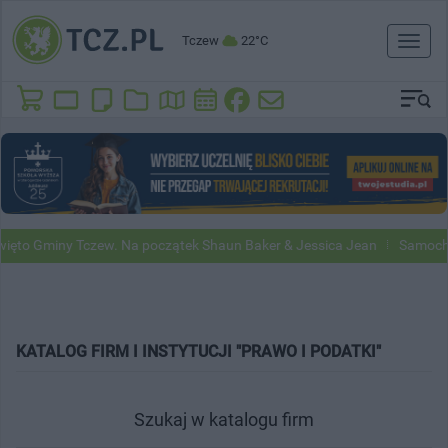
Tczew
22°C
Toggl
naviga
ięto Gminy Tczew. Na początek Shaun Baker & Jessica Jean
Samochod
KATALOG FIRM I INSTYTUCJI "PRAWO I PODATKI"
Szukaj w katalogu firm