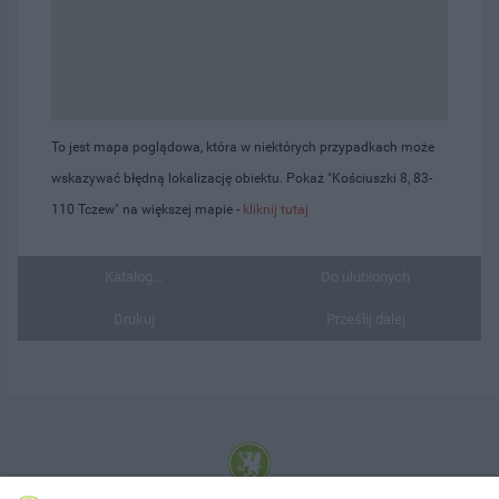
To jest mapa poglądowa, która w niektórych przypadkach może
wskazywać błędną lokalizację obiektu. Pokaż "Kościuszki 8, 83-
110 Tczew" na większej mapie -
kliknij tutaj
Katalog...
Do ulubionych
Drukuj
Prześlij dalej
© 2001-2026 Tczew - TCZ.PL Sp. z o.o. Internetowy Serwis Informacyjny Miasta