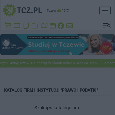
Tczew
15°C
Toggl
naviga
ięto Gminy Tczew. Na początek Shaun Baker & Jessica Jean
Samochod
KATALOG FIRM I INSTYTUCJI "PRAWO I PODATKI"
Szukaj w katalogu firm