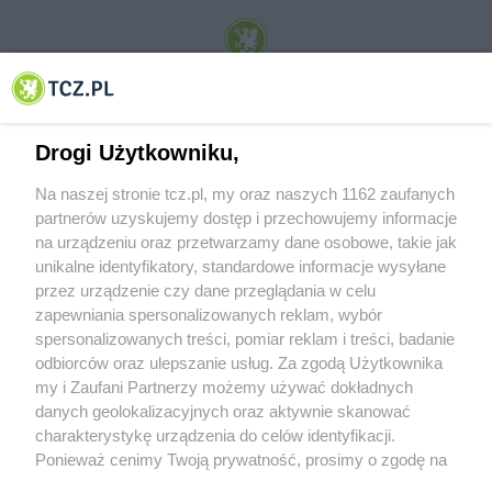
© 2001-2026 Tczew - TCZ.PL Sp. z o.o. Internetowy Serwis Informacyjny Miasta
Tczewa
Drogi Użytkowniku,
Na naszej stronie tcz.pl, my oraz naszych 1162 zaufanych
partnerów uzyskujemy dostęp i przechowujemy informacje
na urządzeniu oraz przetwarzamy dane osobowe, takie jak
unikalne identyfikatory, standardowe informacje wysyłane
przez urządzenie czy dane przeglądania w celu
zapewniania spersonalizowanych reklam, wybór
O FIRMIE
POLITYKA PRYWATNOŚCI
HOSTING
spersonalizowanych treści, pomiar reklam i treści, badanie
REKLAMA
WSPÓŁPRACA
RSS
FACEBOOK
KONTAKT
odbiorców oraz ulepszanie usług. Za zgodą Użytkownika
my i Zaufani Partnerzy możemy używać dokładnych
Nasze serwisy
danych geolokalizacyjnych oraz aktywnie skanować
charakterystykę urządzenia do celów identyfikacji.
Aktualności
Muzyka i kultura
Ponieważ cenimy Twoją prywatność, prosimy o zgodę na
Tcz24
Archiwum wydarzeń
korzystanie z tych technologii poprzez kliknięcie