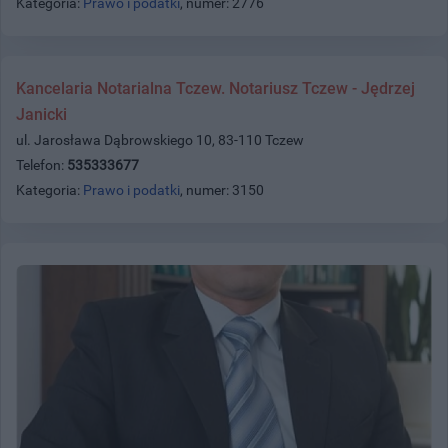
Kategoria:
Prawo i podatki
, numer: 2776
Kancelaria Notarialna Tczew. Notariusz Tczew - Jędrzej
Janicki
ul. Jarosława Dąbrowskiego 10, 83-110 Tczew
Telefon:
535333677
Kategoria:
Prawo i podatki
, numer: 3150