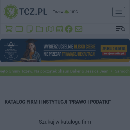
Tczew
18°C
Toggl
naviga
Gminy Tczew. Na początek Shaun Baker & Jessica Jean
Samochody Goo
KATALOG FIRM I INSTYTUCJI "PRAWO I PODATKI"
Szukaj w katalogu firm