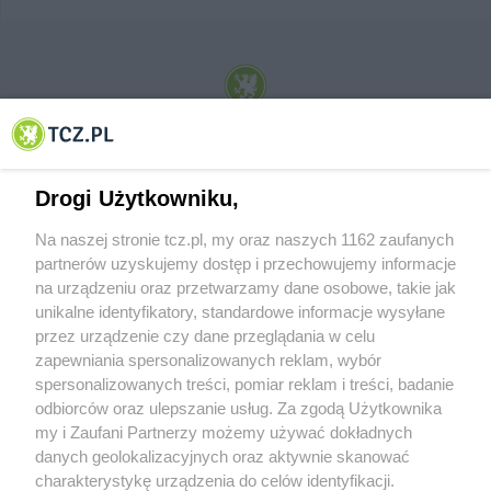
© 2001-2026 Tczew - TCZ.PL Sp. z o.o. Internetowy Serwis Informacyjny Miasta
Tczewa
Drogi Użytkowniku,
Na naszej stronie tcz.pl, my oraz naszych 1162 zaufanych
partnerów uzyskujemy dostęp i przechowujemy informacje
na urządzeniu oraz przetwarzamy dane osobowe, takie jak
unikalne identyfikatory, standardowe informacje wysyłane
przez urządzenie czy dane przeglądania w celu
zapewniania spersonalizowanych reklam, wybór
O FIRMIE
POLITYKA PRYWATNOŚCI
HOSTING
spersonalizowanych treści, pomiar reklam i treści, badanie
REKLAMA
WSPÓŁPRACA
RSS
FACEBOOK
KONTAKT
odbiorców oraz ulepszanie usług. Za zgodą Użytkownika
my i Zaufani Partnerzy możemy używać dokładnych
Nasze serwisy
danych geolokalizacyjnych oraz aktywnie skanować
charakterystykę urządzenia do celów identyfikacji.