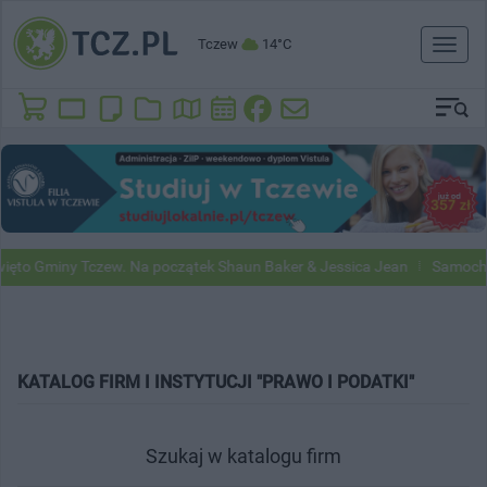
Tczew
14°C
Toggl
naviga
to Gminy Tczew. Na początek Shaun Baker & Jessica Jean
Samochody 
KATALOG FIRM I INSTYTUCJI "PRAWO I PODATKI"
Szukaj w katalogu firm