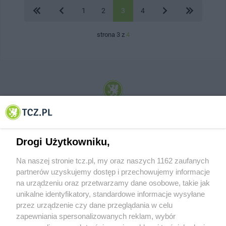
1
2
3
4
strona 3 z
4
© 2001-2026 Tczew - TCZ.PL Sp. z o.o. Internetowy Serwis Informacyjny Miasta
Tczewa
Drogi Użytkowniku,
Na naszej stronie tcz.pl, my oraz naszych 1162 zaufanych
partnerów uzyskujemy dostęp i przechowujemy informacje
na urządzeniu oraz przetwarzamy dane osobowe, takie jak
unikalne identyfikatory, standardowe informacje wysyłane
przez urządzenie czy dane przeglądania w celu
zapewniania spersonalizowanych reklam, wybór
O FIRMIE
POLITYKA PRYWATNOŚCI
HOSTING